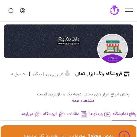
فروشگاه رنگ ابزار کمال
|
|
پیگیر 1
محصول 0
کاربر جدید
پخش انواع ابزار های دستی درجه یک با نازلترین قیمت
مشاهده همه
نمایشگاه
ویدئوها
مقالات
فروشگاه
درباره‌ما
بدون محتوا!
محتوای در این بخش بارگذاری نشده