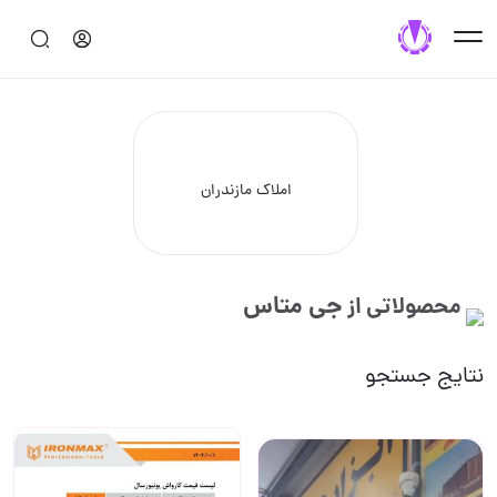
املاک مازندران
جی متاس
محصولاتی از
نتایج جستجو