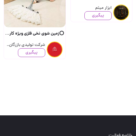
ابزار میثم
پیگیری
⭕️زمین شوی نخی فلزی ویژه کاراکس •د
شرکت تولیدی بازرگان..
پیگیری
خلاصه فعالیت