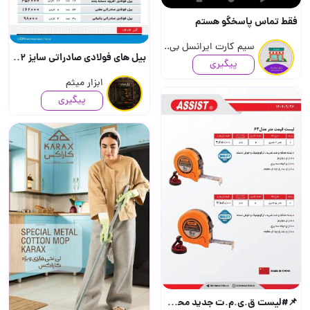
فقط تماس پاسخگو هستم
سیم کارت ایرانسل بی..
بیل های فولادی صادراتی سایز ۲ [۳۳۰.۰۰]🪏 بیل های فولادی صادراتی سایز ۳ [۳۵۴.۰۰۰]🪏 بیل..
پیگیری
ابزار میثم
پیگیری
📌#لیست ق.ی.م.ت جدید محصولات برند #آیرون مکس( اسیست ) ت.خفیف هم