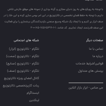
با توجه به رويكردهاي به روز دنياي مجازي و گرته برداري از نمونه هاي موفق خارجي تلاش
داريم با توجه به حفظ فضاي تخصصي در تالارتوزيع در اين امر بومي سازي كرده و اين خلا را در
صنف ابزار پر كنيم و با ايجاد يك شبكه وسيع صنعتي بازديدكنندگان بيشماري را براي فعاليت
اين صنف قدرتمند ايجاد نماييم. کد شامد: 1-1-756538-65-0-2
صفحات دیگر
شبکه های اجتماعی
تماس با ما
تلگرام - تالارتوزيع (ابزار)
درباره ما
تلگرام - تالارتوزيع (صمت)
قوانین/شرایط خدمات
تلگرام - تالارتوزيع (صنايع)
پرسش های متداول
تلگرام - تالارتوزیع (صنف)
کانال اعضای ویژه تالارتوزیع
ربات کاربرتخصصی تالارتوزیع
جی متاس - ابزار بازار آنلاین
اینستاگرام
لینکدین