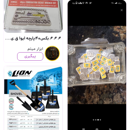
📌📌📌بکس40پارچه ایوا ق.ی.م.ت :3/400/000 کارتن20 عددی هر ماه لیست بروز محصولات گذاشته ..
ابزار میثم
پیگیری