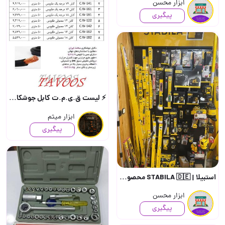
ابزار محسن
پیگیری
⚡ لیست ق.ی.م.ت کابل جوشکاری طاووس ⚡ 📌 سایزها: ۱۲، ۱۴، ۱۶، 
ابزار میثم
پیگیری
استبیلا | STABILA 🇩🇪 محصولات اندازه‌گیری استبیلا آلمان مجموعه کامل ابزارهای اندازه‌گ..
ابزار محسن
پیگیری