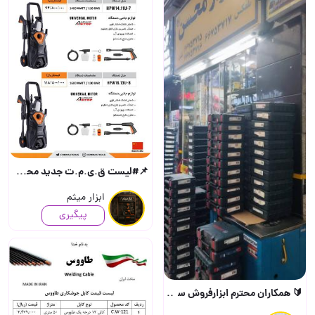
📌#لیست ق.ی.م.ت جدید محصولات بر
ابزار میثم
پیگیری
🔰 همکاران محترم ابزارفروش سراسرکشور با سلام و احترام ابزار محسن آماده ه