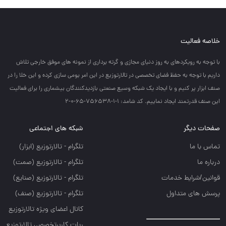
خلاصه فعالیت
با توجه به رويكردهاي به روز دنياي مجازي و گرته برداري از نمونه هاي موفق خارجي تلاش
داريم با توجه به حفظ فضاي تخصصي در تالارتوزيع در اين امر بومي سازي كرده و اين خلا را در
صنف ابزار پر كنيم و با ايجاد يك شبكه وسيع صنعتي بازديدكنندگان بيشماري را براي فعاليت
اين صنف قدرتمند ايجاد نماييم. کد شامد: 1-1-756538-65-0-2
صفحات دیگر
شبکه های اجتماعی
تماس با ما
تلگرام - تالارتوزيع (ابزار)
درباره ما
تلگرام - تالارتوزيع (صمت)
قوانین/شرایط خدمات
تلگرام - تالارتوزيع (صنايع)
پرسش های متداول
تلگرام - تالارتوزیع (صنف)
کانال اعضای ویژه تالارتوزیع
ربات کاربرتخصصی تالارتوزیع