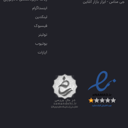
جی متاس - ابزار بازار آنلاین
اینستاگرام
لینکدین
فیسبوک
توئیتر
یوتیوب
آپارات