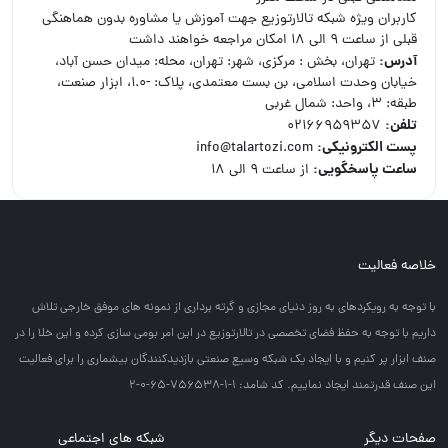
کاربران ویژه شبکه تالارتوزیع جهت آموزش یا مشاوره بدون هماهنگی
قبلی از ساعت ۹ الی ۱۸ امکان مراجعه خواهند داشت
آدرس:
تهران، بخش : مرکزی، شهر: تهران، محله: میدان حسن آباد،
خیابان وحدت اسلامی، بن بست معتمدی، پلاک: -1.0، ابزار صنعت،
طبقه: 3، واحد: شمال غربی
تلفن:
02166959357
پست الكترونیكی:
info@talartozi.com
ساعت پاسخگویی:
از ساعت ۹ الی ۱۸
خلاصه فعالیت
با توجه به رويكردهاي به روز دنياي مجازي و گرته برداري از نمونه هاي موفق خارجي تلاش
داريم با توجه به حفظ فضاي تخصصي در تالارتوزيع در اين امر بومي سازي كرده و اين خلا را در
صنف ابزار پر كنيم و با ايجاد يك شبكه وسيع صنعتي بازديدكنندگان بيشماري را براي فعاليت
اين صنف قدرتمند ايجاد نماييم. کد شامد: 1-1-756538-65-0-2
صفحات دیگر
شبکه های اجتماعی