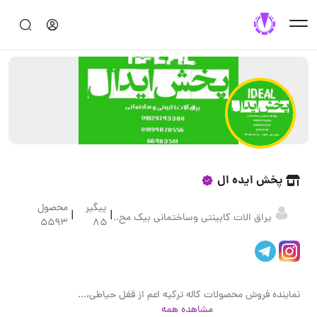
پخش ایده ال
پیگیر
محصول
|
|
یراق الات کابینتی وساختمانی بیک مح..
5593
85
نماينده فروش محصولات كاله تركيه اعم از قفل حياطي،چهارلول،قفل شاخدار،گاوصندوقي،ضد سرقت بالا پايين،فنر كمپرسي نمايندگي محصولات قفل گيرا نمايندگيمحصولات شركت قفل و دستگيره پخش عمده يراق الات كابينتي وساختماني اعم از ريل كابينت ايراني وچيني،لولا ارام بند،معمولي،بدون كليپس،لولا خم معمولي وپمپي جك كابينتي، دستگيره كابينت،پولك،پيچ ام دي اف ايراني و چيني، جك اتوبوسي ،مگنت،جك ساعتي،جك معكوس،قفل ام دي اف تك پله ودوپله وپيچ دستگيره قفل ودستكيره و قفل كتابي وقفل اويز و كمدي تك پله و دوپله ،يراق الات درب ضد سرقت با مديريت :بيك محمدي 09129743380
مشاهده همه