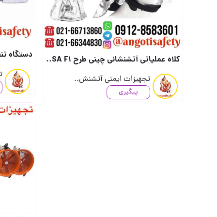
دستگاه تنفسی چینی METAL (جهت دریافت قیمت ت
کلاه عملیاتی آتشنشانی چینی طرح MSA F1 (جهت دریافت قیمت تماس بگیرید) (جهت درج قیمت مح..
ت
تجهیزات ایمنی آتشنش..
پیگیری