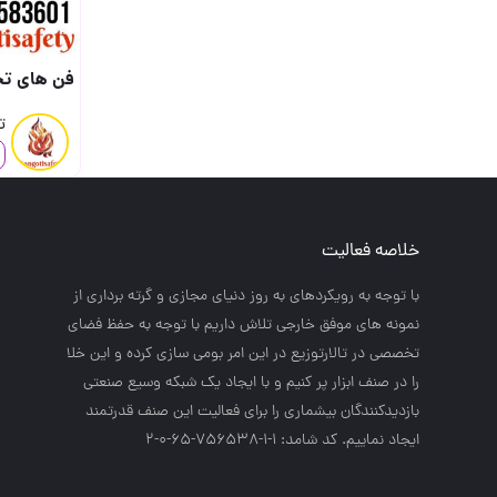
فن های تخلیه دود Larissa Motor (ضد انفجار و 
ت
خلاصه فعالیت
با توجه به رويكردهاي به روز دنياي مجازي و گرته برداري از
نمونه هاي موفق خارجي تلاش داريم با توجه به حفظ فضاي
تخصصي در تالارتوزيع در اين امر بومي سازي كرده و اين خلا
را در صنف ابزار پر كنيم و با ايجاد يك شبكه وسيع صنعتي
بازديدكنندگان بيشماري را براي فعاليت اين صنف قدرتمند
ايجاد نماييم. کد شامد: 1-1-756538-65-0-2