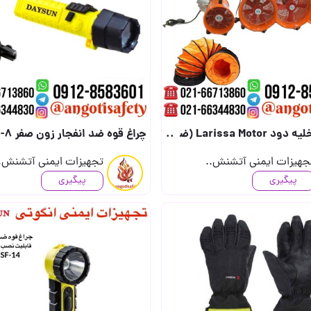
جرقه EX )✅ ( موجود در سایز های 8 تا 24..
چراغ قوه ضد انفجار زون صفر DAYSUN DS-8 (ساخت تایوان) (جهت دریافت قیمت تماس بگیرید) ..
جهیزات ایمنی آتشنش..
تجهیزات ایمنی آتشنش.
پیگیری
پیگیری