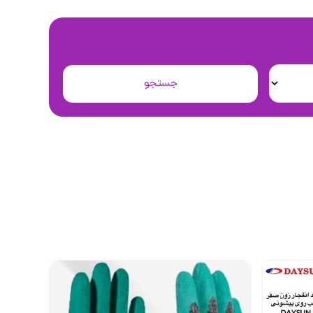
جستجو