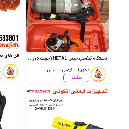
فن های تخلیه دود Larissa Motor (ضد انفجار و 
دستگاه تنفسی چینی METAL (جهت دریافت قیمت تماس بگیرید) (جهت درج قیمت محصولات در تالا..
ت
تجهیزات ایمنی آتشنش..
پیگیری