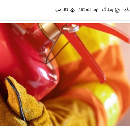
گو
وبلاگ
تله تالار
تالارمپ