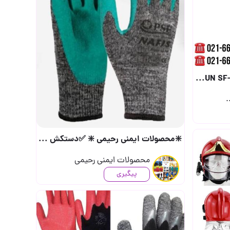
.
❇️محصولات ایمنی رحیمی ❇️ ✅دستکش ضدبرش نفیس ✅ مدل221 کیفیت بالا (جهت دریافت 
محصولات ایمنی رحیمی
پیگیری