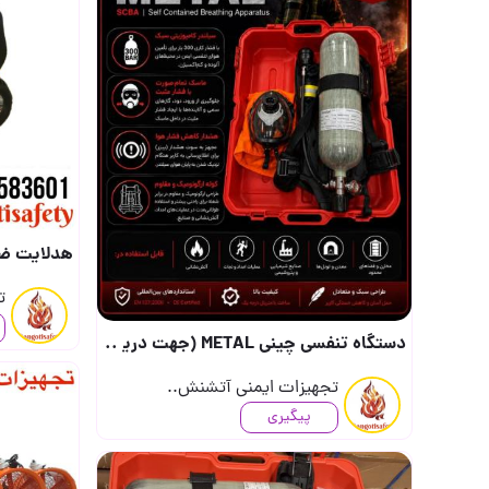
هدلایت ضد انفجار زون صفر  DS-15
ت
دستگاه تنفسی چینی METAL (جهت دریافت قیمت تماس بگیرید) (جهت درج قیمت محصولات در تالا..
تجهیزات ایمنی آتشنش..
پیگیری