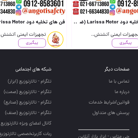
جرقه EX )✅ ( موجود در سایز های 8 تا 24..
فن های تخلیه دود Larissa Motor (ضد انفجار و جرقه EX )✅ ( موجود در سایز های 8 تا 24..
جهیزات ایمنی آتشنش..
تجهیزات ایمنی آتشنش.
پیگیری
پیگیری
صفحات دیگر
شبکه های اجتماعی
تماس با ما
تلگرام - تالارتوزيع (ابزار)
درباره ما
تلگرام - تالارتوزيع (صمت)
قوانین/شرایط خدمات
تلگرام - تالارتوزيع (صنايع)
پرسش های متداول
تلگرام - تالارتوزیع (صنف)
کانال اعضای ویژه تالارتوزیع
ربات کاربرتخصصی تالارتوزیع
جی متاس - ابزار بازار آنلاین