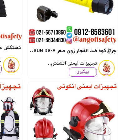
دستکش عملیات آتش نشانی E SHARK
چراغ قوه ضد انفجار زون صفر DAYSUN DS-8 (ساخت تایوان) (جهت دریافت قیمت تماس بگیرید) ..
ت
تجهیزات ایمنی آتشنش..
پیگیری