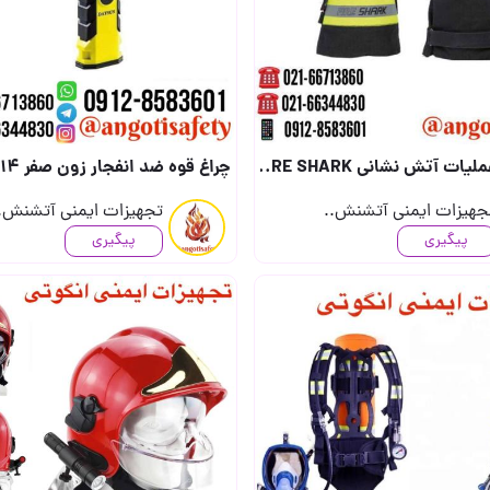
CHIBA FIR (جهت دریافت قیمت تماس بگیرید) (جهت درج قیمت..
چراغ قوه ضد انفجار زون صفر DAYSUN SF-14 (ساخت تایوان) (جهت دریافت قیمت تماس بگیرید..
جهیزات ایمنی آتشنش..
تجهیزات ایمنی آتشنش.
پیگیری
پیگیری