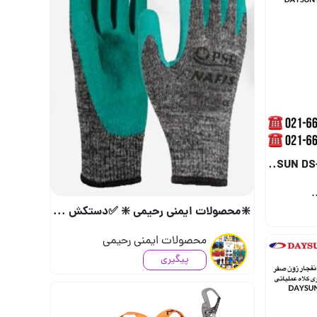
.
❇️محصولات ایمنی رحیمی ❇️ ✅دستکش ضدبرش نفیس ✅ مدل221 کیفیت بالا (جهت دریافت 
محصولات ایمنی رحیمی
پیگیری