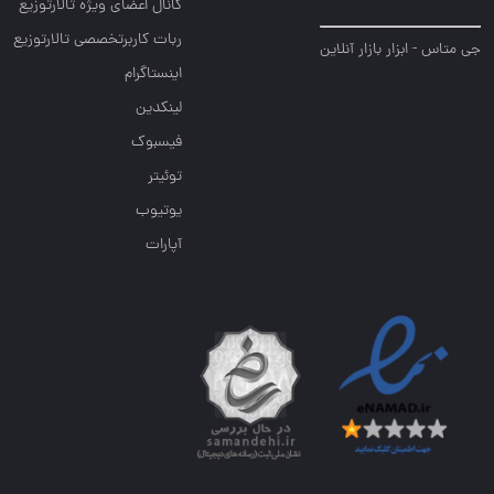
کانال اعضای ویژه تالارتوزیع
ربات کاربرتخصصی تالارتوزیع
جی متاس - ابزار بازار آنلاین
اینستاگرام
لینکدین
فیسبوک
توئیتر
یوتیوب
آپارات