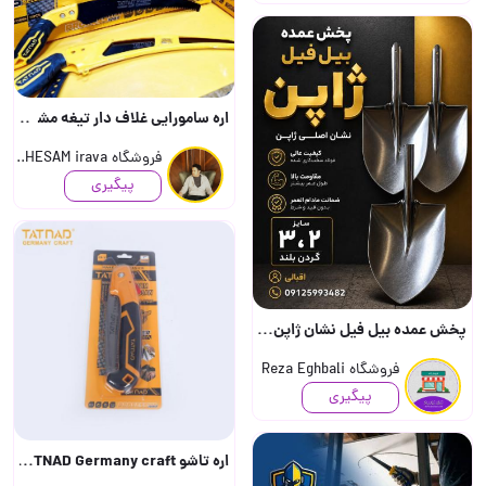
اره سامورایی غلاف دار تیغه مشکی TATNAD Germany craft جرمن حک شده (جهت دریافت قیمت ..
فروشگاه HESAM irava..
پیگیری
پخش عمده بیل فیل نشان ژاپن(ضمانت اصلی) سایز 2,3 و گردن بلند اقبالی 09125993482 ارسال..
فروشگاه Reza Eghbali
پیگیری
اره تاشو TATNAD Germany craft تیغه ضخیم جرمنی خورده (جهت دریافت قیمت تماس بگ..