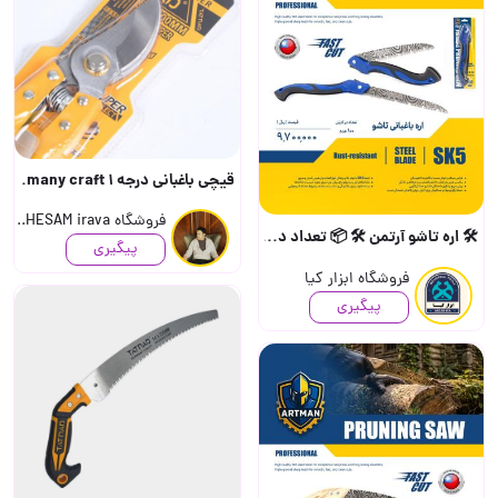
قیچی باغبانی درجه 1 TATNAD Germany craft..
فروشگاه HESAM irava..
🛠️ اره تاشو آرتمن 🛠️ 📦 تعداد در کارتن : ۶۰ عدد 📦 📍 به صورت خرده هم امکان پذیر هست 🟧ل..
پیگیری
فروشگاه ابزار کیا
پیگیری