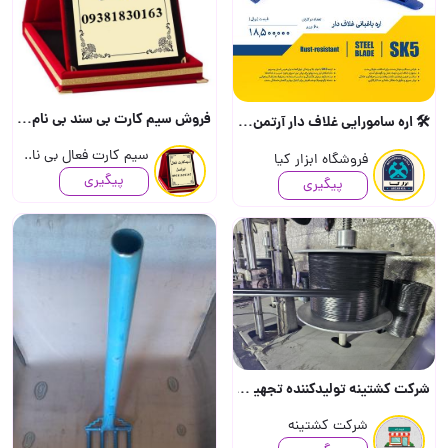
فروش سیم کارت بی سند بی نام برای خرید لطفا تماس بگیرید
🛠️ اره سامورایی غلاف دار آرتمن 🛠️ 📦 تعداد در کارتن : ۶۰ عدد 📦 📍 به صورت خرده هم امکا..
سیم کارت فعال بی نا..
فروشگاه ابزار کیا
پیگیری
پیگیری
شرکت کشتینه تولیدکننده تجهیزات آبیاری (جهت دریافت قیمت تماس بگیرید) (جهت درج قیمت م..
شرکت کشتینه