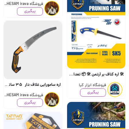
فروشگاه HESAM irava..
پیگیری
🛠️ اره کناف بر آرتمن 🛠️ 📦 تعداد در کارتن : ۶۰ عدد 📦 📍 به صورت خرده هم امکان پذیر هست..
اره سامورایی غلاف دار 35 سانت تیغه چپ و راست TATNAD GERMANi craft جرمن خورده..
فروشگاه ابزار کیا
پیگیری
فروشگاه HESAM irava..
پیگیری