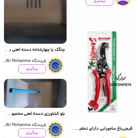
پیگیری
چنگک یا چهارشاخه دسته آهنی بسیار مق
فروشگاه Ali Mohamma..
پیگیری
بلو کشاورزی دسته آهنی مخصوص از بین ب
فروشگاه Ali Mohamma..
قیچی‌باغ سامورایی دارای تخفیف همکاری 🟥🟦🟥🟦🟥🟦🟥🟦🟥🟦🟥🟦
پیگیری