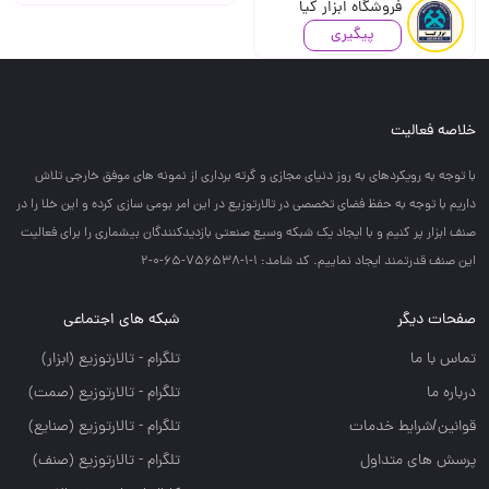
فروشگاه ابزار کیا
پیگیری
خلاصه فعالیت
با توجه به رويكردهاي به روز دنياي مجازي و گرته برداري از نمونه هاي موفق خارجي تلاش
داريم با توجه به حفظ فضاي تخصصي در تالارتوزيع در اين امر بومي سازي كرده و اين خلا را در
صنف ابزار پر كنيم و با ايجاد يك شبكه وسيع صنعتي بازديدكنندگان بيشماري را براي فعاليت
اين صنف قدرتمند ايجاد نماييم. کد شامد: 1-1-756538-65-0-2
صفحات دیگر
شبکه های اجتماعی
تماس با ما
تلگرام - تالارتوزيع (ابزار)
درباره ما
تلگرام - تالارتوزيع (صمت)
قوانین/شرایط خدمات
تلگرام - تالارتوزيع (صنايع)
پرسش های متداول
تلگرام - تالارتوزیع (صنف)