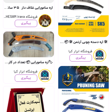
اره سامورایی غلاف دار 35 سانت تیغه چپ و راست TATNAD GERMANi craft جرمن خورده..
فروشگاه HESAM irava..
پیگیری
🛠️ اره دسته چوبی آرتمن 🛠️ 📦 تعداد در کارتن : ۶۰ عدد 📦 📍 به صورت خرده هم امکان پذیر ه..
فروشگاه ابزار کیا
پیگیری
🏷️اره سامورایی 📦 تعداد در كارتن ۷۲ عدد (جهت دریافت قیمت تماس بگیرید) (جهت درج قیمت ..
فروشگاه ابزار کیا
پیگیری