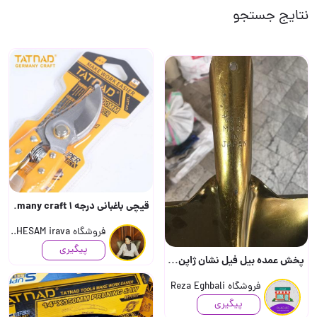
نتایج جستجو
قیچی باغبانی درجه 1 TATNAD Germany craft..
فروشگاه HESAM irava..
پیگیری
پخش عمده بیل فیل نشان ژاپن(ضمانت اصلی) سایز 2,3 و گردن بلند اقبالی 09125993482 ارسال..
فروشگاه Reza Eghbali
پیگیری