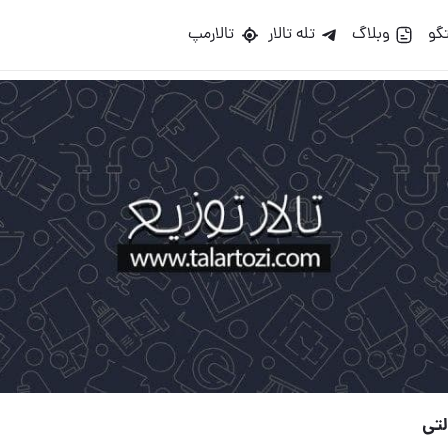
گو
وبلاگ
تله تالار
تالارمپ
تی