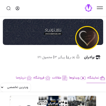
برادران
|
|
پیگیر 3
محصول 121
A_r M
نمایشگاه
ویدئوها
مقالات
فروشگاه
درباره‌ما