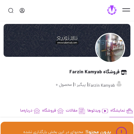
فروشگاه Farzin Kamyab
|
|
پیگیر 1
محصول 0
Farzin Kamyab
نمایشگاه
ویدئوها
مقالات
فروشگاه
درباره‌ما
بدون محتوا!
محتوای در این بخش بارگذاری نشده