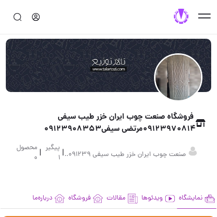
فروشگاه صنعت چوب ایران خزر طیب سیفی
09123970814مرتضی سیفی09123908353
پیگیر
محصول
|
|
صنعت چوب ایران خزر طیب سیفی 091239..
0
1
نمایشگاه
ویدئوها
مقالات
فروشگاه
درباره‌ما