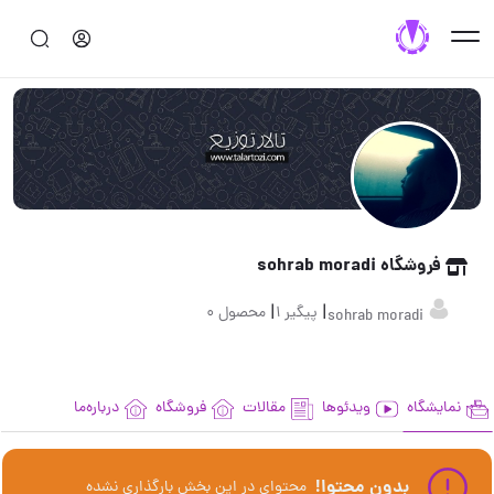
فروشگاه sohrab moradi
|
|
پیگیر 1
محصول 0
sohrab moradi
نمایشگاه
ویدئوها
مقالات
فروشگاه
درباره‌ما
بدون محتوا!
محتوای در این بخش بارگذاری نشده