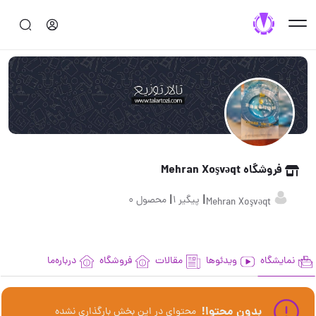
فروشگاه Mehran Xoşvəqt
|
|
پیگیر 1
محصول 0
Mehran Xoşvəqt
نمایشگاه
ویدئوها
مقالات
فروشگاه
درباره‌ما
بدون محتوا!
محتوای در این بخش بارگذاری نشده