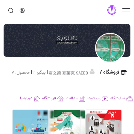
فروشگاه /
|
|
پیگیر 3
محصول 71
赛义德 塞莱克 SAEED
نمایشگاه
ویدئوها
مقالات
فروشگاه
درباره‌ما