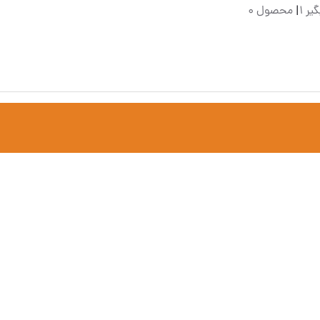
یر 1
|
محصول 0