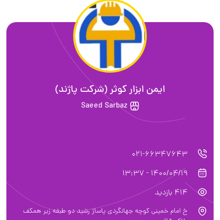
ایمن ابزار کوثر (شرکت پاژند)
Saeed Sarbaz
021-66347643
1400/04/19 - 13:37
414 بازدید
خ امام خمینی کوچه جهانگردی پاساژ رشید دو طبقه زیر همکف