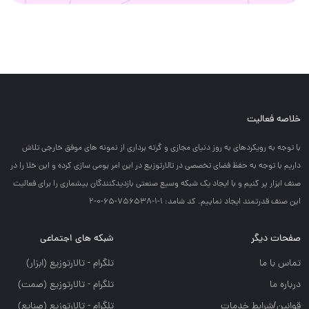
خلاصه فعالیت
با توجه به رويكردهاي به روز دنياي مجازي و گرته برداري از نمونه هاي موفق خارجي تلاش
داريم با توجه به حفظ فضاي تخصصي در تالارتوزيع در اين امر بومي سازي كرده و اين خلا را در
صنف ابزار پر كنيم و با ايجاد يك شبكه وسيع صنعتي بازديدكنندگان بيشماري را براي فعاليت
اين صنف قدرتمند ايجاد نماييم. کد شامد: 1-1-756538-65-0-2
صفحات دیگر
شبکه های اجتماعی
تماس با ما
تلگرام - تالارتوزيع (ابزار)
درباره ما
تلگرام - تالارتوزيع (صمت)
قوانین/شرایط خدمات
تلگرام - تالارتوزيع (صنايع)