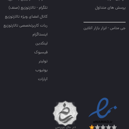
پرسش های متداول
تلگرام - تالارتوزیع (صنف)
کانال اعضای ویژه تالارتوزیع
ربات کاربرتخصصی تالارتوزیع
جی متاس - ابزار بازار آنلاین
اینستاگرام
لینکدین
فیسبوک
توئیتر
یوتیوب
آپارات