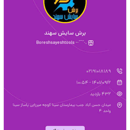
برش سایش سهند
.·´¯`·- Boreshsayeshtools
02191018189
1401/09/2 - 10:54
432 بازدید
میدان حسن آباد جنب بیمارستان سینا کوچه میرزایی پاساژ سینا
واحد 4