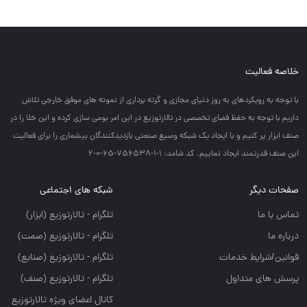
خلاصه فعالیت
با توجه به رويكردهاي به روز دنياي مجازي و گرته برداري از نمونه هاي موفق خارجي تلاش
داريم با توجه به حفظ فضاي تخصصي در تالارتوزيع در اين امر بومي سازي كرده و اين خلا را در
صنف ابزار پر كنيم و با ايجاد يك شبكه وسيع صنعتي بازديدكنندگان بيشماري را براي فعاليت
اين صنف قدرتمند ايجاد نماييم. کد شامد: 1-1-756538-65-0-2
صفحات دیگر
شبکه های اجتماعی
تماس با ما
تلگرام - تالارتوزيع (ابزار)
درباره ما
تلگرام - تالارتوزيع (صمت)
قوانین/شرایط خدمات
تلگرام - تالارتوزيع (صنايع)
پرسش های متداول
تلگرام - تالارتوزیع (صنف)
کانال اعضای ویژه تالارتوزیع