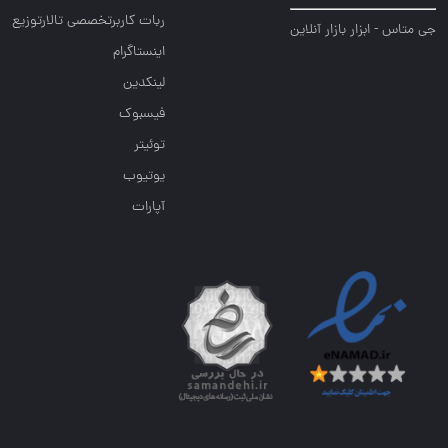
ربات کاربرتخصصی تالارتوزیع
جی متاس - ابزار بازار آنلاین
اینستاگرام
لینکدین
فیسبوک
توئیتر
یوتیوب
آپارات