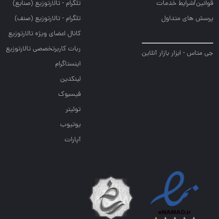
قوانین/شرایط خدمات
تلگرام - تالارتوزيع (صنايع)
پرسش های متداول
تلگرام - تالارتوزیع (صنف)
کانال اعضای ویژه تالارتوزیع
ربات کاربرتخصصی تالارتوزیع
جی متاس - ابزار بازار آنلاین
اینستاگرام
لینکدین
فیسبوک
توئیتر
یوتیوب
آپارات