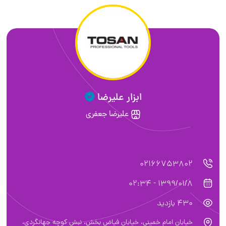
ابزار علیرضا
علیرضا جعفری
02166753802
1399/01/8 - 02:34
430 بازدید
خیابان امام خمینی، خیابان فیاض بخش، نبش کوچه جهانگردی،