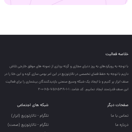
خلاصه فعالیت
با توجه به رويكردهاي به روز دنياي مجازي و گرته برداري از نمونه هاي موفق خارجي تلاش
داريم با توجه به حفظ فضاي تخصصي در تالارتوزيع در اين امر بومي سازي كرده و اين خلا را در
صنف ابزار پر كنيم و با ايجاد يك شبكه وسيع صنعتي بازديدكنندگان بيشماري را براي فعاليت
اين صنف قدرتمند ايجاد نماييم. کد شامد: 1-1-756538-65-0-2
صفحات دیگر
شبکه های اجتماعی
تماس با ما
تلگرام - تالارتوزيع (ابزار)
درباره ما
تلگرام - تالارتوزيع (صمت)