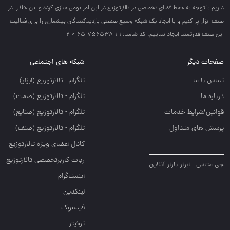
داريم با توجه به حفظ فضاي تخصصي در تالارتوزيع در اين امر بومي سازي كرده و اين خلا را در
صنف ابزار پر كنيم و با ايجاد يك شبكه وسيع صنعتي بازديدكنندگان بيشماري را براي فعاليت
اين صنف قدرتمند ايجاد نماييم. کد شامد: 1-1-756538-65-0-2
صفحات دیگر
شبکه های اجتماعی
تماس با ما
تلگرام - تالارتوزيع (ابزار)
درباره ما
تلگرام - تالارتوزيع (صمت)
قوانین/شرایط خدمات
تلگرام - تالارتوزيع (صنايع)
پرسش های متداول
تلگرام - تالارتوزیع (صنف)
کانال اعضای ویژه تالارتوزیع
ربات کاربرتخصصی تالارتوزیع
جی متاس - ابزار بازار آنلاین
اینستاگرام
لینکدین
فیسبوک
توئیتر