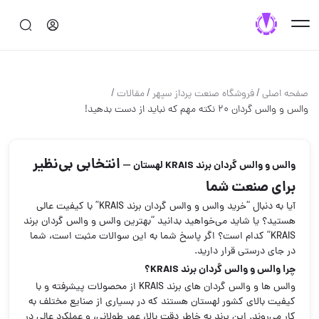
/
/
/
صفحه اصلی
فروشگاه صنعت پرداز سپهر
مقالات
والس و والس گردان 20 نکته مهم که نباید از دست بدهید!
– انتخابی بی‌نظیر
والس و والس گردان برند KRAIS لهستان
برای صنعت شما
آیا به دنبال “خرید والس و والس گردان برند KRAIS” با کیفیت عالی
هستید؟ یا شاید می‌خواهید بدانید “بهترین والس و والس گردان برند
KRAIS” کدام است؟ اگر پاسخ شما به این سوالات مثبت است، شما
در جای درستی قرار دارید.
چرا والس و والس گردان برند KRAIS؟
والس‌ ها و والس گردان‌ های برند
KRAIS
از محصولات پیشرفته و با
کیفیت بالای کشور لهستان هستند که در بسیاری از صنایع مختلف به
کار می‌روند. این برند به خاطر دقت بالا، عمر طولانی، و عملکرد عالی در