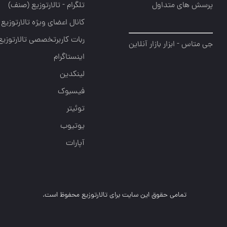
پرسش های متداول
تلگرام - تالارتوزیع (صنف)
کانال اعضای ویژه تالارتوزیع
ربات کاربرتخصصی تالارتوزیع
جی متاس - ابزار بازار آنلاین
اینستاگرام
لینکدین
فیسبوک
توئیتر
یوتیوب
آپارات
تمامی حقوق این سایت برای تالارتوزیع محفوظ است.