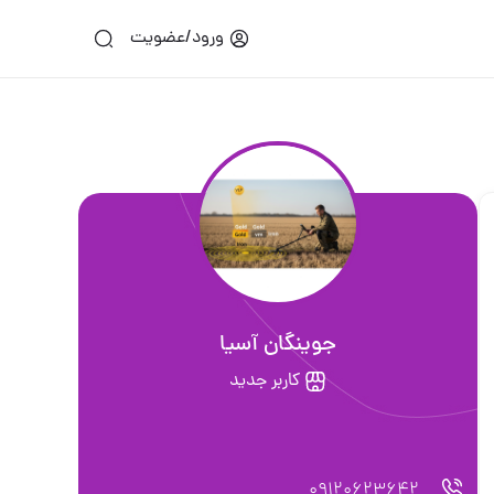
ورود/عضویت
جوینگان آسیا
کاربر جدید
09120623642