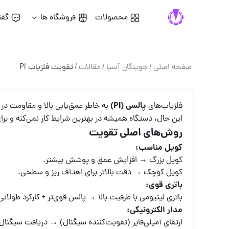
محصولات
فروشگاه ها
گفت
صفحه اصلی
/
جوینگان آسیا
/
مقالات
/
تقویت فلزیاب PI
پالسی (PI)
فلزیاب‌های
به خاطر عمق‌یابی بالا و مقاومت در 
این حال، دستگاه همیشه در بهترین شرایط کار نمی‌کنه و برای
روش‌های اصلی تقویت
کویل مناسب:
کویل بزرگ → افزایش عمق و پوشش بیشتر.
کویل کوچک → دقت بالاتر برای اهداف ریز و سطحی.
باتری قوی:
باتری لیتیومی با ظرفیت بالا → پالس قوی‌تر + کارکرد طولانی‌
مدار الکترونیکی:
ارتقای آمپلی‌فایر (تقویت‌کننده سیگنال) → دریافت سیگنال