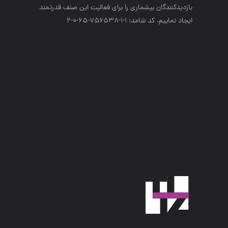
بازديدكنندگان بيشماري را براي فعاليت اين صنف قدرتمند
ايجاد نماييم. کد شامد: 1-1-756538-65-0-2