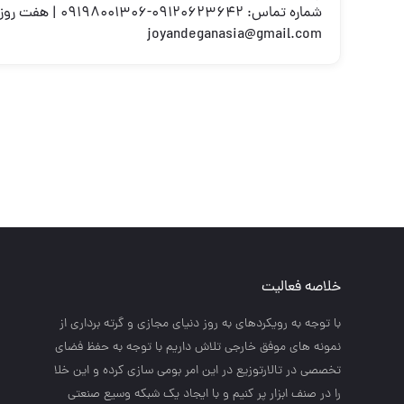
شماره تماس: 09120623642-09198001306 | هفت روز هفته ، 24 ساعت شبانه‌روز پاسخگوی شما هستیم.آدرس ایمیل:
joyandeganasia@gmail.com
خلاصه فعالیت
با توجه به رويكردهاي به روز دنياي مجازي و گرته برداري از
نمونه هاي موفق خارجي تلاش داريم با توجه به حفظ فضاي
تخصصي در تالارتوزيع در اين امر بومي سازي كرده و اين خلا
را در صنف ابزار پر كنيم و با ايجاد يك شبكه وسيع صنعتي