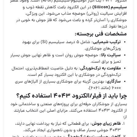
الکترود ۴۰۴۳ یک آلیاژ آلومینیوم-سیلیسیم (Al-Si) است. وجود عنصر
سیلیسیم (Silicon)
در این الکترود باعث کاهش نقطه ذوب و
افزایش سیالیت (روانی) حوضچه مذاب می‌شود. این ویژگی،
جوشکاری را آسان‌تر کرده و باعث می‌شود که فلز جوش به خوبی در
درزها نفوذ کند.
مشخصات فنی برجسته:
ترکیب شیمیایی:
شامل ۵ درصد سیلیسیم (Si) برای بهبود
ویژگی‌های جوشکاری.
سیالیت بالا:
حوضچه جوش روان است و ظاهر نهایی جوش بسیار
تمیز و براق است.
مقاومت به ترک‌خوردگی:
به دلیل خاصیت انعطاف‌پذیری، احتمال
ترک‌خوردگی در جوشکاری با این الکترود بسیار کم است.
سازگاری:
بهترین گزینه برای جوشکاری بسیاری از آلیاژهای سری
۶۰۰۰ (مانند 6061).
چرا باید از فیلر/الکترود ۴۰۴۳ استفاده کنیم؟
بسیاری از جوشکاران حرفه‌ای برای پروژه‌های صنعتی و ساختمانی خود
از الکترود ۴۰۴۳ استفاده می‌کنند. مزایای اصلی این انتخاب عبارتند
از:
ظاهر زیبای جوش:
برای قطعاتی که نیاز به پرداخت نهایی دارند،
۴۰۴۳ جوشی بسیار صاف و بدون ناهمواری ایجاد می‌کند.