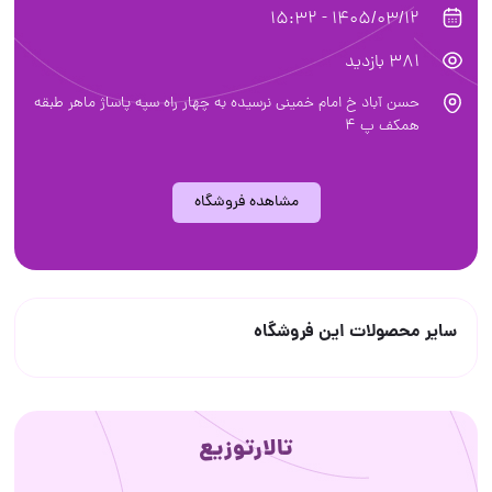
1405/03/12 - 15:32
381 بازدید
حسن آباد خ امام خميني نرسیده به چهار راه سپه پاساژ ماهر طبقه
همکف پ 4
مشاهده فروشگاه
سایر محصولات این فروشگاه
تالارتوزیع