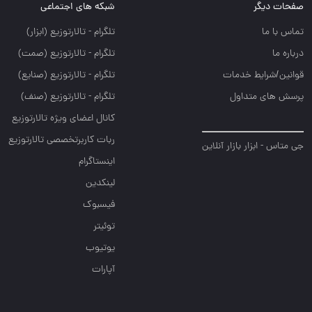
صفحات دیگر
شبکه های اجتماعی
تماس با ما
تلگرام - تالارتوزيع (ابزار)
درباره ما
تلگرام - تالارتوزيع (صمت)
قوانین/شرایط خدمات
تلگرام - تالارتوزيع (صنايع)
پرسش های متداول
تلگرام - تالارتوزیع (صنف)
کانال اعضای ویژه تالارتوزیع
ربات کاربرتخصصی تالارتوزیع
جی متاس - ابزار بازار آنلاین
اینستاگرام
لینکدین
فیسبوک
توئیتر
یوتیوب
آپارات