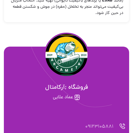
ESAB
(مانند
یا برندهای باکیفیت تایوانی) تهیه کنید. انتخاب متریال
بی‌کیفیت می‌تواند منجر به تخلخل (حفره) در جوش و شکستن قطعه
در حین کار شود.
فروشگاه ;آركامتال
عماد علایی
09123105881