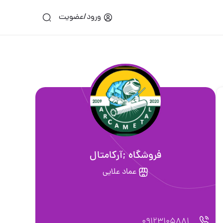
ورود/عضویت
فروشگاه ;آركامتال
عماد علایی
09123105881