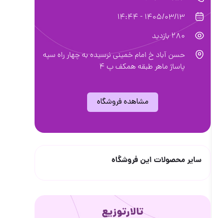
1405/03/13 - 14:44
280 بازدید
حسن آباد خ امام خميني نرسیده به چهار راه سپه
پاساژ ماهر طبقه همکف پ 4
مشاهده فروشگاه
سایر محصولات این فروشگاه
تالارتوزیع