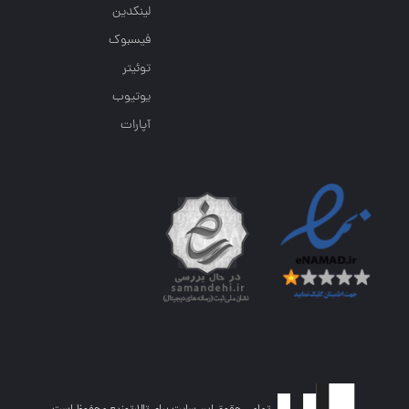
لینکدین
فیسبوک
توئیتر
یوتیوب
آپارات