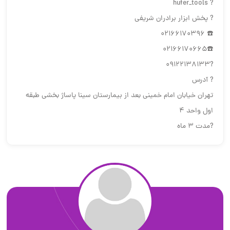
? hufer_tools
? پخش ابزار برادران شریفی
☎️ 02166170396
☎️02166170665
?09122138133
? آدرس
تهران خیابان امام خمینی بعد از بیمارستان سینا پاساژ بخشی طبقه
اول واحد ۴
?مدت ۳ ماه