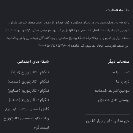
خلاصه فعالیت
با توجه به رويكردهاي به روز دنياي مجازي و گرته برداري از نمونه هاي موفق خارجي تلاش
داريم با توجه به حفظ فضاي تخصصي در تالارتوزيع در اين امر بومي سازي كرده و اين خلا را در
صنف ابزار پر كنيم و با ايجاد يك شبكه وسيع صنعتي بازديدكنندگان بيشماري را براي فعاليت
اين صنف قدرتمند ايجاد نماييم. کد شامد: 1-1-756538-65-0-2
صفحات دیگر
شبکه های اجتماعی
تماس با ما
تلگرام - تالارتوزيع (ابزار)
درباره ما
تلگرام - تالارتوزيع (صمت)
قوانین/شرایط خدمات
تلگرام - تالارتوزيع (صنايع)
پرسش های متداول
تلگرام - تالارتوزیع (صنف)
کانال اعضای ویژه تالارتوزیع
ربات کاربرتخصصی تالارتوزیع
جی متاس - ابزار بازار آنلاین
اینستاگرام