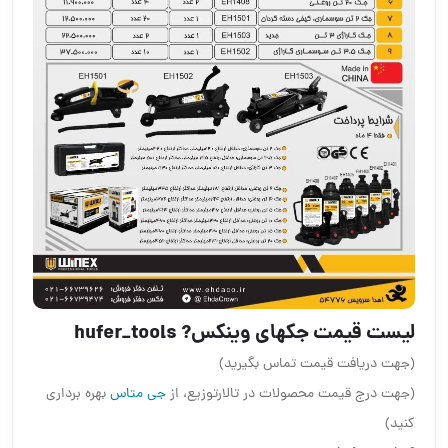
لیست قیمت جکهای وینکس? hufer_tools
(جهت دریافت قیمت تماس بگیرید)
(جهت درج قیمت محصولات در تالارتوزیع، از
جی متاس
بهره برداری
کنید)