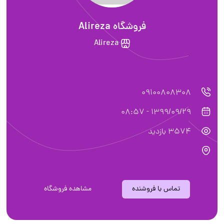
فروشگاه Alireza
Alireza
09100808308
1399/09/29 - 08:57
3574 بازدید
تماس با فروشنده
مشاهده فروشگاه