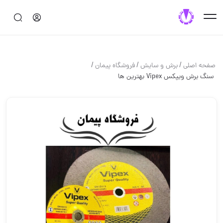
/
/
/
صفحه اصلی
برش و سايش
فروشگاه پیمان
️ سنگ برش ویپکس Vipex ️️بهترین ها