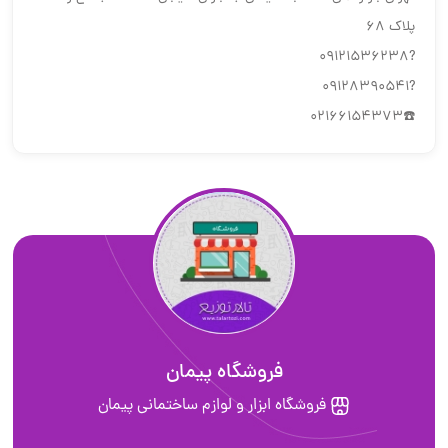
پلاک 68
?09121536238
?09128390541
☎️02166154373
فروشگاه پیمان
فروشگاه ابزار و لوازم ساختمانی پیمان