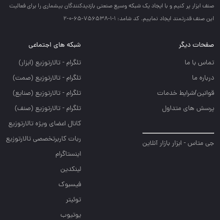
صنف ابزار پر كنيم و با ايجاد يك شبكه وسيع صنعتي بازديدكنندگان بيشماري را براي فعاليت
اين صنف قدرتمند ايجاد نماييم. کد شامد: 1-1-756538-65-0-2
صفحات دیگر
شبکه های اجتماعی
تماس با ما
تلگرام - تالارتوزيع (ابزار)
درباره ما
تلگرام - تالارتوزيع (صمت)
قوانین/شرایط خدمات
تلگرام - تالارتوزيع (صنايع)
پرسش های متداول
تلگرام - تالارتوزیع (صنف)
کانال اعضای ویژه تالارتوزیع
ربات کاربرتخصصی تالارتوزیع
جی متاس - ابزار بازار آنلاین
اینستاگرام
لینکدین
فیسبوک
توئیتر
یوتیوب