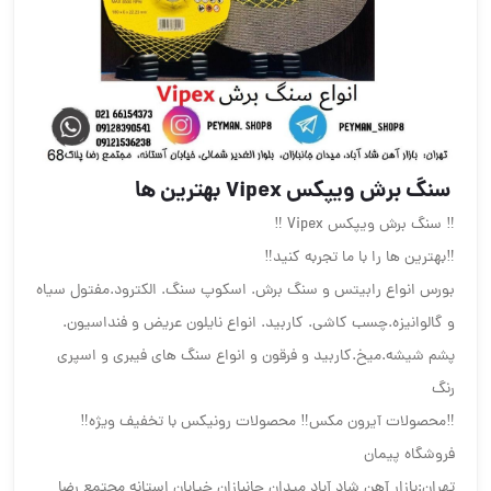
️ سنگ برش ویپکس Vipex ️️بهترین ها
‼️ سنگ برش ویپکس Vipex ‼️
‼️بهترین ها را با ما تجربه کنید‼️
بورس انواع رابیتس و سنگ برش. اسکوپ سنگ. الکترود.مفتول سیاه
و گالوانیزه.چسب کاشی. کاربید. انواع نایلون عریض و فنداسیون.
پشم شیشه.میخ.کاربید و فرقون و انواع سنگ های فیبری و اسپری
رنگ
‼️محصولات آیرون مکس‼️ محصولات رونیکس با تخفیف ویژه‼️
فروشگاه پیمان
تهران:بازار آهن شاد آباد میدان جانبازان خیابان استانه مجتمع رضا