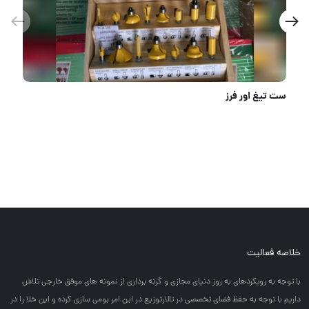
ست تیغ اور فرز
خلاصه فعالیت
با توجه به رويكردهاي به روز دنياي مجازي و گرته برداري از نمونه هاي موفق خارجي تلاش
داريم با توجه به حفظ فضاي تخصصي در تالارتوزيع در اين امر بومي سازي كرده و اين خلا را در