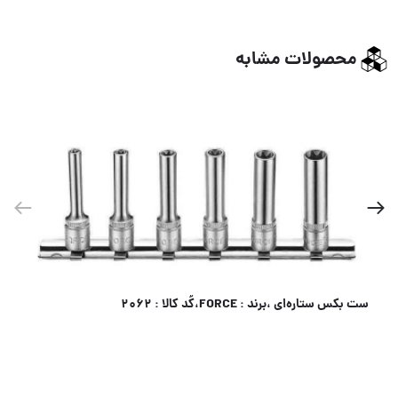
محصولات مشابه
ست بکس ستاره‌ای ،برند : FORCE،کُد کالا : 2062