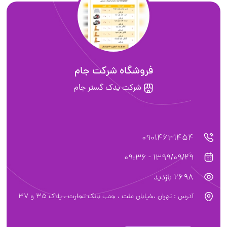
فروشگاه شرکت جام
شرکت یدک گستر جام
09014631454
1399/09/29 - 09:36
2698 بازدید
آدرس : تهران ،خیابان ملت ، جنب بانک تجارت ، پلاک 35 و 37