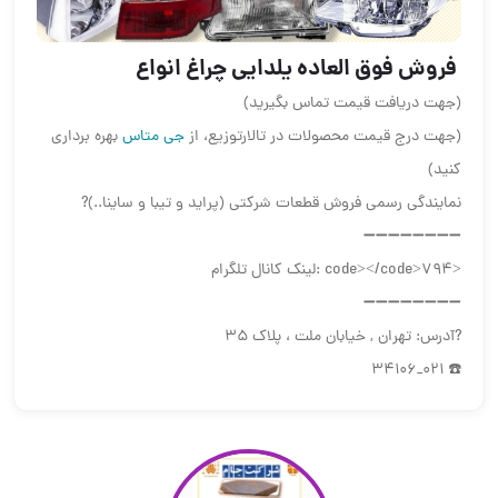
️ فروش فوق العاده یلدایی چراغ انواع
(جهت دریافت قیمت تماس بگیرید)
(جهت درج قیمت محصولات در تالارتوزیع، از
جی متاس
بهره برداری
کنید)
نمایندگی رسمی فروش قطعات شرکتی (پراید و تیبا و ساینا..)?
➖➖➖➖➖➖➖➖
<code></code>794 :لینک کانال تلگرام
➖➖➖➖➖➖➖➖
?آدرس: تهران , خیابان ملت ، پلاک ۳۵
☎️ 021_34106