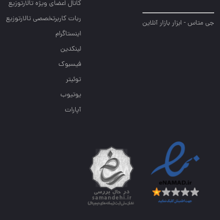
کانال اعضای ویژه تالارتوزیع
ربات کاربرتخصصی تالارتوزیع
جی متاس - ابزار بازار آنلاین
اینستاگرام
لینکدین
فیسبوک
توئیتر
یوتیوب
آپارات