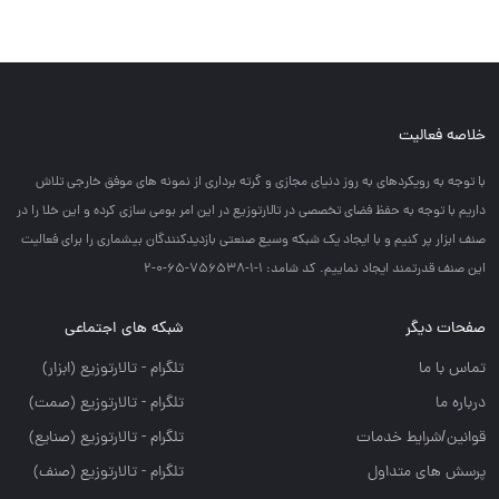
خلاصه فعالیت
با توجه به رويكردهاي به روز دنياي مجازي و گرته برداري از نمونه هاي موفق خارجي تلاش
داريم با توجه به حفظ فضاي تخصصي در تالارتوزيع در اين امر بومي سازي كرده و اين خلا را در
صنف ابزار پر كنيم و با ايجاد يك شبكه وسيع صنعتي بازديدكنندگان بيشماري را براي فعاليت
اين صنف قدرتمند ايجاد نماييم. کد شامد: 1-1-756538-65-0-2
صفحات دیگر
شبکه های اجتماعی
تماس با ما
تلگرام - تالارتوزيع (ابزار)
درباره ما
تلگرام - تالارتوزيع (صمت)
قوانین/شرایط خدمات
تلگرام - تالارتوزيع (صنايع)
پرسش های متداول
تلگرام - تالارتوزیع (صنف)