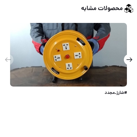
محصولات مشابه
تفنگ میخکوب عصایی ردهیت