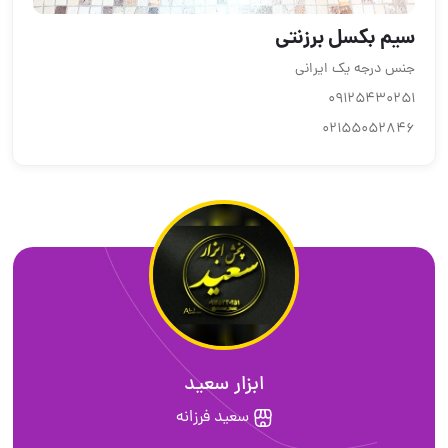
سیم بکسل برزنتی
جنس درجه یک ایرانی
09125430251
02155052846
ابزار سعید
سعید فرزانه