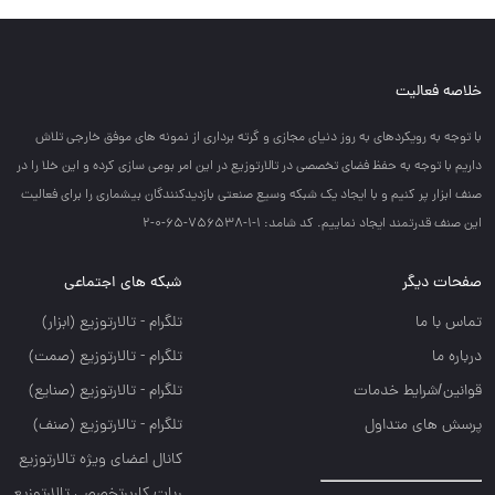
خلاصه فعالیت
با توجه به رويكردهاي به روز دنياي مجازي و گرته برداري از نمونه هاي موفق خارجي تلاش
داريم با توجه به حفظ فضاي تخصصي در تالارتوزيع در اين امر بومي سازي كرده و اين خلا را در
صنف ابزار پر كنيم و با ايجاد يك شبكه وسيع صنعتي بازديدكنندگان بيشماري را براي فعاليت
اين صنف قدرتمند ايجاد نماييم. کد شامد: 1-1-756538-65-0-2
صفحات دیگر
شبکه های اجتماعی
تماس با ما
تلگرام - تالارتوزيع (ابزار)
درباره ما
تلگرام - تالارتوزيع (صمت)
قوانین/شرایط خدمات
تلگرام - تالارتوزيع (صنايع)
پرسش های متداول
تلگرام - تالارتوزیع (صنف)
کانال اعضای ویژه تالارتوزیع
ربات کاربرتخصصی تالارتوزیع