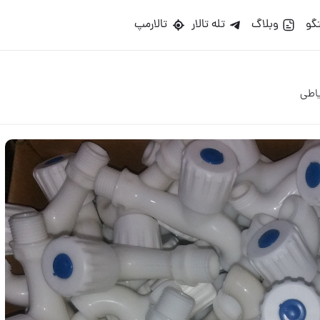
گو
وبلاگ
تله تالار
تالارمپ
اطی