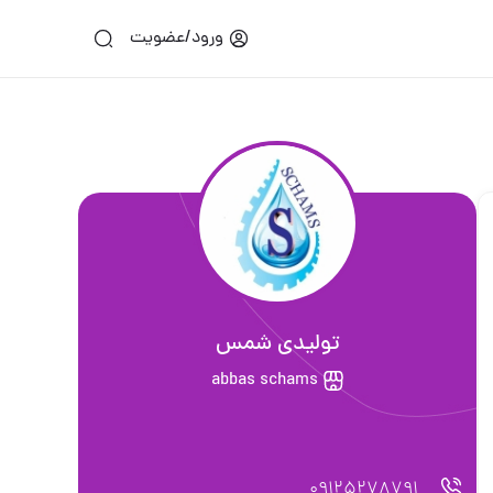
ورود/عضویت
تولیدی شمس
abbas schams
09125278791