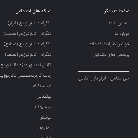
صفحات دیگر
شبکه های اجتماعی
تماس با ما
تلگرام - تالارتوزيع (ابزار)
درباره ما
تلگرام - تالارتوزيع (صمت)
قوانین/شرایط خدمات
تلگرام - تالارتوزيع (صنايع)
پرسش های متداول
تلگرام - تالارتوزیع (صنف)
کانال اعضای ویژه تالارتوزیع
ربات کاربرتخصصی تالارتوزیع
جی متاس - ابزار بازار آنلاین
اینستاگرام
لینکدین
فیسبوک
توئیتر
یوتیوب