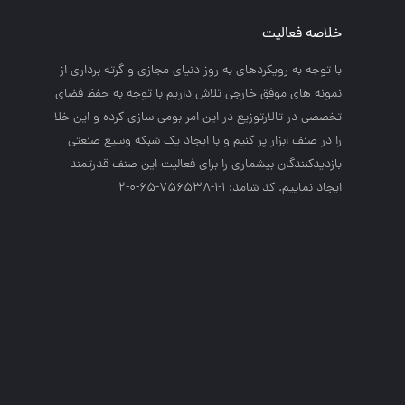
خلاصه فعالیت
با توجه به رويكردهاي به روز دنياي مجازي و گرته برداري از
نمونه هاي موفق خارجي تلاش داريم با توجه به حفظ فضاي
تخصصي در تالارتوزيع در اين امر بومي سازي كرده و اين خلا
را در صنف ابزار پر كنيم و با ايجاد يك شبكه وسيع صنعتي
بازديدكنندگان بيشماري را براي فعاليت اين صنف قدرتمند
ايجاد نماييم. کد شامد: 1-1-756538-65-0-2