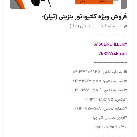
فروش ویژه کلتیواتور بنزینی (تیلر)-
فروش ویژه کلتیواتور بنزینی (تیلر)
---------------------------
#GASOLINETILLER
#VERMASERIES
---------------------------
☎️ شماره تلفن: 02133909925
☎️شماره تلفن: 02133531677
☎️شماره تلفن: 02133531684
?فکس: 02133985185
?شماره تماس: 09122750508
?آیدی حسین اکبری:
<code></code>3
-------------------------