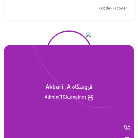
<code></code>
فروشگاه Akbari .A
Admin(TSA_engine)