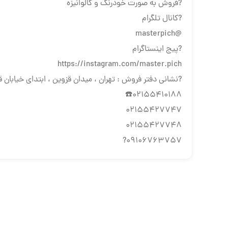
?فروش به صورت خودرنگ و گالوانیزه
?کانال تلگرام
@masterpich
?پیج اینستاگرام
https://instagram.com/master.pich
?نشانی دفتر فروش : تهران ، میدان قزوین ، ابتدای خیابان قزو
02155410188☎️
02155427747
02155427748
09106763757?