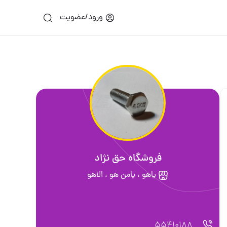
ورود/عضویت
فروشگاه حق نژاد
یاهو ، یامن هو ، الاهو
55410188