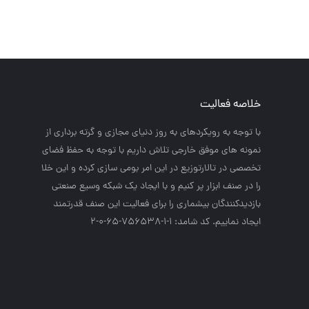
خلاصه فعالیت
با توجه به رويكردهاي به روز دنياي مجازي و گرته برداري از
نمونه هاي موفق خارجي تلاش داريم با توجه به حفظ فضاي
تخصصي در تالارتوزيع در اين امر بومي سازي كرده و اين خلا
را در صنف ابزار پر كنيم و با ايجاد يك شبكه وسيع صنعتي
بازديدكنندگان بيشماري را براي فعاليت اين صنف قدرتمند
ايجاد نماييم. کد شامد: 1-1-756538-65-0-2