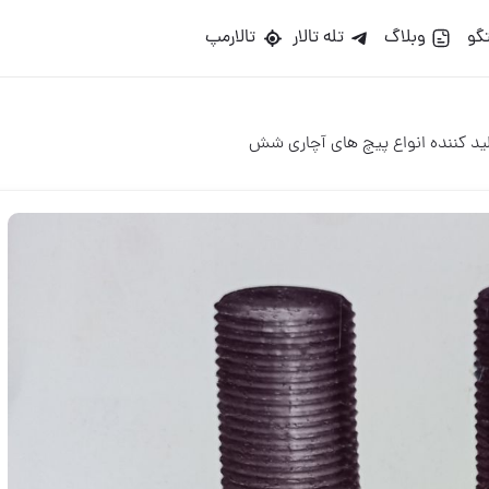
گو
وبلاگ
تله تالار
تالارمپ
ید کننده انواع پیچ های آچاری شش