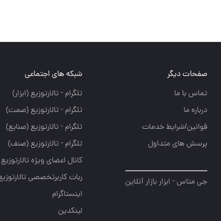
صفحات دیگر
شبکه های اجتماعی
تماس با ما
تلگرام - تالارتوزيع (ابزار)
درباره ما
تلگرام - تالارتوزيع (صمت)
قوانین/شرایط خدمات
تلگرام - تالارتوزيع (صنايع)
پرسش های متداول
تلگرام - تالارتوزیع (صنف)
کانال اعضای ویژه تالارتوزیع
ربات کاربرتخصصی تالارتوزیع
جی متاس - ابزار بازار آنلاین
اینستاگرام
لینکدین