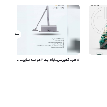
#لوازم#ایمنی#خودرو #قفل#فرمان# کلید سولکسی#۴کلید کامل برنج برند معتبر سولکس#ضد سرقت #ضد اسید# جنس فو
قفل 5/2 درب pvc