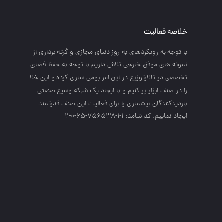
خلاصه فعالیت
با توجه به رويكردهاي به روز دنياي مجازي و گرته برداري از
نمونه هاي موفق خارجي تلاش داريم با توجه به حفظ فضاي
تخصصي در تالارتوزيع در اين امر بومي سازي كرده و اين خلا
را در صنف ابزار پر كنيم و با ايجاد يك شبكه وسيع صنعتي
بازديدكنندگان بيشماري را براي فعاليت اين صنف قدرتمند
ايجاد نماييم. کد شامد: 1-1-756538-65-0-2