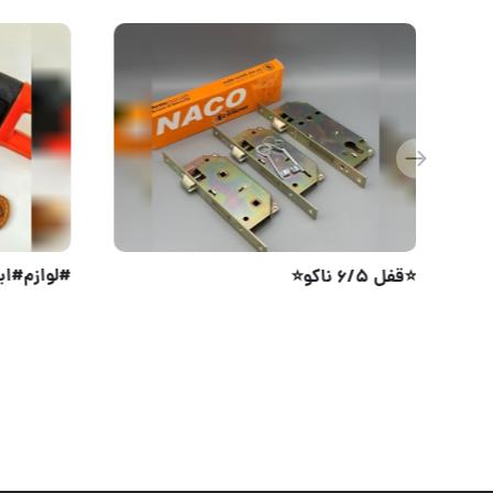
دستگیره پلاک 5 / 2 / 3 و 5 / 3
⭐️قفل ۶/۵ ناکو⭐️