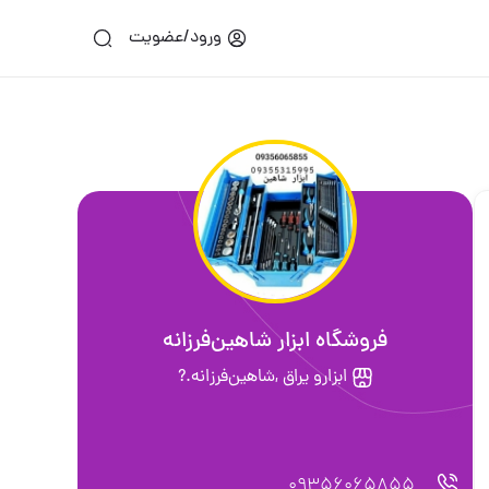
ورود/عضویت
فروشگاه ابزار شاهین‌فرزانه
ابزارو یراق ,شاهین‌فرزانه.?
09356065855