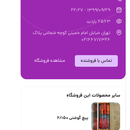
1399/09/29 - 22:27
2563 بازدید
تهران خیابان امام خمینی کوچه شجاعی پلاک
02166717326
تماس با فروشنده
مشاهده فروشگاه
سایر محصولات این فروشگاه
پیچ گوشتی ۶/۱۵۰