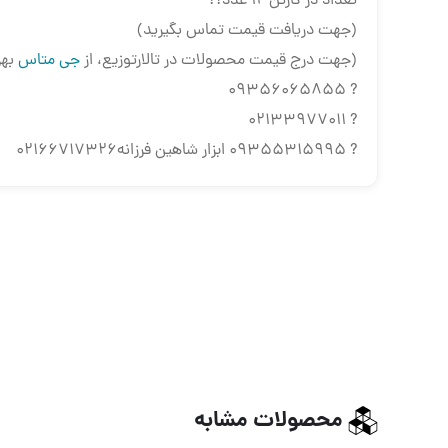
تعداد در کارتن ۱۲ عدد??
(جهت دریافت قیمت تماس بگیرید)
(جهت درج قیمت محصولات در تالارتوزیع، از
جی متاس
بهر
? 09356065855
? 02133977011
? 09355315995 ابزار شاهین فرزانه02166717326
محصولات مشابه