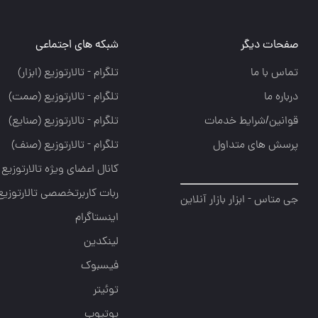
صفحات دیگر
شبکه های اجتماعی
تماس با ما
تلگرام - تالارتوزيع (ابزار)
درباره ما
تلگرام - تالارتوزيع (صمت)
قوانین/شرایط خدمات
تلگرام - تالارتوزيع (صنايع)
پرسش های متداول
تلگرام - تالارتوزیع (صنف)
کانال اعضای ویژه تالارتوزیع
ربات کاربرتخصصی تالارتوزیع
جی متاس - ابزار بازار آنلاین
اینستاگرام
لینکدین
فیسبوک
توئیتر
یوتیوب