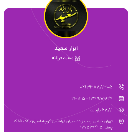
ابزار سعید
سعید فرزانه
02133888305
1399/09/29 - 23:25
2881 بازدید
تهران خیابان رجب زاده خیبان ابراهیمی کوچه امیری پلاک ۱۵ کد
پستی ۱۷۷5694115