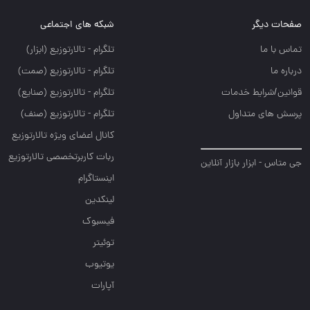
صفحات دیگر
شبکه های اجتماعی
تماس با ما
تلگرام - تالارتوزيع (ابزار)
درباره ما
تلگرام - تالارتوزيع (صمت)
قوانین/شرایط خدمات
تلگرام - تالارتوزيع (صنايع)
پرسش های متداول
تلگرام - تالارتوزیع (صنف)
کانال اعضای ویژه تالارتوزیع
ربات کاربرتخصصی تالارتوزیع
جی متاس - ابزار بازار آنلاین
اینستاگرام
لینکدین
فیسبوک
توئیتر
یوتیوب
آپارات