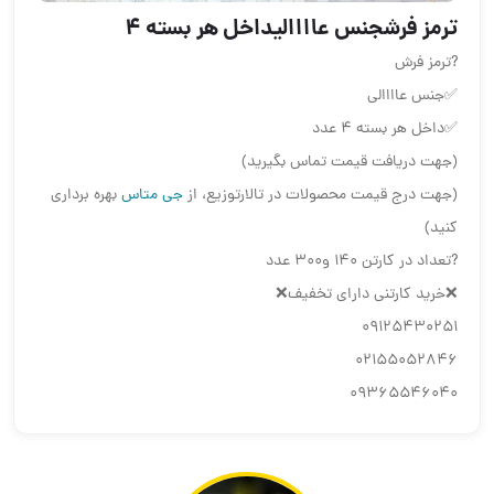
ترمز فرشجنس عااااليداخل هر بسته ٤
?ترمز فرش
✅جنس عاااالي
✅داخل هر بسته ٤ عدد
(جهت دریافت قیمت تماس بگیرید)
(جهت درج قیمت محصولات در تالارتوزیع، از
جی متاس
بهره برداری
کنید)
?تعداد در كارتن ١٤٠ و۳۰۰ عدد
❌خريد كارتني داراي تخفيف❌
09125430251
02155052846
09365546040