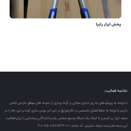
نمایشگاه تخصصی مته های آلپن
خلاصه فعالیت
با توجه به رويكردهاي به روز دنياي مجازي و گرته برداري از نمونه هاي موفق خارجي تلاش
داريم با توجه به حفظ فضاي تخصصي در تالارتوزيع در اين امر بومي سازي كرده و اين خلا را در
صنف ابزار پر كنيم و با ايجاد يك شبكه وسيع صنعتي بازديدكنندگان بيشماري را براي فعاليت
اين صنف قدرتمند ايجاد نماييم. کد شامد: 1-1-756538-65-0-2