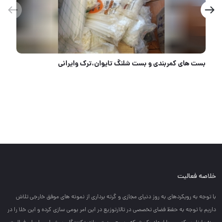
 شلنگ تایوان،ترک وایرانی
هوالرزاق
خلاصه فعالیت
با توجه به رويكردهاي به روز دنياي مجازي و گرته برداري از نمونه هاي موفق خارجي تلاش
داريم با توجه به حفظ فضاي تخصصي در تالارتوزيع در اين امر بومي سازي كرده و اين خلا را در