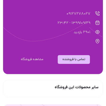
09127278027
1399/09/29 - 23:42
2901 بازدید
تماس با فروشنده
مشاهده فروشگاه
سایر محصولات این فروشگاه