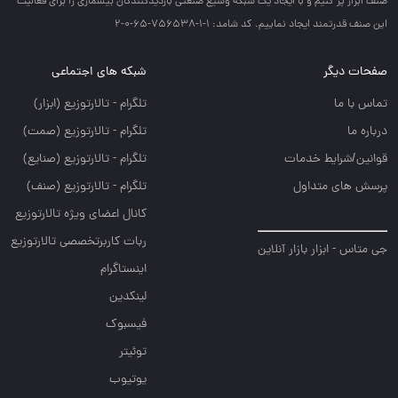
صنف ابزار پر كنيم و با ايجاد يك شبكه وسيع صنعتي بازديدكنندگان بيشماري را براي فعاليت
اين صنف قدرتمند ايجاد نماييم. کد شامد: 1-1-756538-65-0-2
صفحات دیگر
شبکه های اجتماعی
تماس با ما
تلگرام - تالارتوزيع (ابزار)
درباره ما
تلگرام - تالارتوزيع (صمت)
قوانین/شرایط خدمات
تلگرام - تالارتوزيع (صنايع)
پرسش های متداول
تلگرام - تالارتوزیع (صنف)
کانال اعضای ویژه تالارتوزیع
ربات کاربرتخصصی تالارتوزیع
جی متاس - ابزار بازار آنلاین
اینستاگرام
لینکدین
فیسبوک
توئیتر
یوتیوب