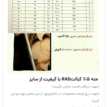
️ مته 5% کبالتRAD با کیفیت از سایز
(جهت دریافت قیمت تماس بگیرید)
(جهت درج قیمت محصولات در تالارتوزیع، از
جی متاس
بهره برداری
کنید)