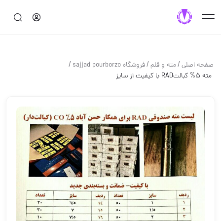
/
/
/
صفحه اصلی
مته و قلم
فروشگاه sajjad pourborzo
️ مته 5% کبالتRAD با کیفیت از سایز