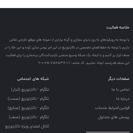
خلاصه فعالیت
با توجه به رويكردهاي به روز دنياي مجازي و گرته برداري از نمونه هاي موفق خارجي تلاش
داريم با توجه به حفظ فضاي تخصصي در تالارتوزيع در اين امر بومي سازي كرده و اين خلا را در
صنف ابزار پر كنيم و با ايجاد يك شبكه وسيع صنعتي بازديدكنندگان بيشماري را براي فعاليت
اين صنف قدرتمند ايجاد نماييم. کد شامد: 1-1-756538-65-0-2
صفحات دیگر
شبکه های اجتماعی
تماس با ما
تلگرام - تالارتوزيع (ابزار)
درباره ما
تلگرام - تالارتوزيع (صمت)
قوانین/شرایط خدمات
تلگرام - تالارتوزيع (صنايع)
پرسش های متداول
تلگرام - تالارتوزیع (صنف)
کانال اعضای ویژه تالارتوزیع