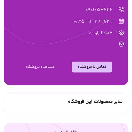
09010536116
1399/09/30 - 10:35
2504 بازدید
تماس با فروشنده
مشاهده فروشگاه
سایر محصولات این فروشگاه