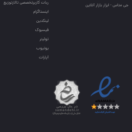
ربات کاربرتخصصی تالارتوزیع
جی متاس - ابزار بازار آنلاین
اینستاگرام
لینکدین
فیسبوک
توئیتر
یوتیوب
آپارات