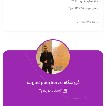
? از سایز های 1 تا 16
? هر سهم 13025 نمره
.
? 09010536116
فروشگاه sajjad pourborzo
?سجاد پوربرزو?