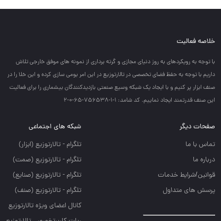
خلاصه فعالیت
با توجه به رويكردهاي به روز دنياي مجازي و گرته برداري از نمونه هاي موفق خارجي تلاش
داريم با توجه به حفظ فضاي تخصصي در تالارتوزيع در اين امر بومي سازي كرده و اين خلا را در
صنف ابزار پر كنيم و با ايجاد يك شبكه وسيع صنعتي بازديدكنندگان بيشماري را براي فعاليت
اين صنف قدرتمند ايجاد نماييم. کد شامد: 1-1-756538-65-0-2
صفحات دیگر
شبکه های اجتماعی
تماس با ما
تلگرام - تالارتوزيع (ابزار)
درباره ما
تلگرام - تالارتوزيع (صمت)
قوانین/شرایط خدمات
تلگرام - تالارتوزيع (صنايع)
پرسش های متداول
تلگرام - تالارتوزیع (صنف)
کانال اعضای ویژه تالارتوزیع