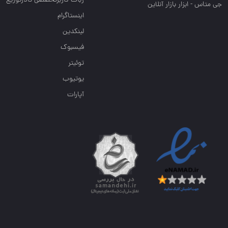
ربات کاربرتخصصی تالارتوزیع
جی متاس - ابزار بازار آنلاین
اینستاگرام
لینکدین
فیسبوک
توئیتر
یوتیوب
آپارات