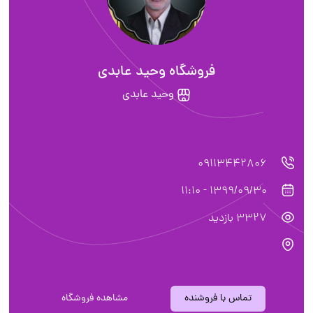
فروشگاه وحید عابدی
وحید عابدی
09113442806
1399/09/30 - 11:10
3327 بازدید
تماس با فروشنده
مشاهده فروشگاه