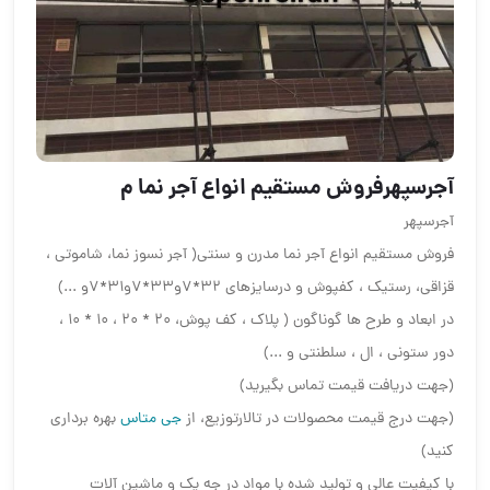
آجرسپهرفروش مستقیم انواع آجر نما م
آجرسپهر
فروش مستقیم انواع آجر نما مدرن و سنتی( آجر نسوز نما، شاموتی ،
قزاقی، رستیک ، کفپوش و درسایزهای 32*7و33*7و31*7و ...)
در ابعاد و طرح ها گوناگون ( پلاک ، کف پوش، ۲۰ * ۲۰ ، ۱۰ * ۱۰ ،
دور ستونی ، ال ، سلطنتی و ...)
(جهت دریافت قیمت تماس بگیرید)
(جهت درج قیمت محصولات در تالارتوزیع، از
جی متاس
بهره برداری
کنید)
با کیفیت عالی و تولید شده با مواد در جه یک و ماشین آلات