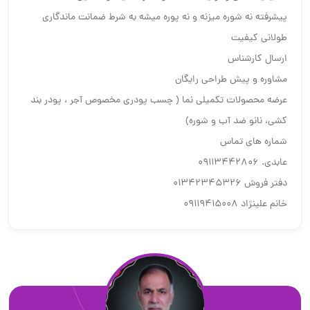
پیشرفته نه شوره میزنه و نه پوره میشه به شرط ضمانت ماندگاری
طولانی کیفیت
ارسال کارشناس
مشاوره و پیش طراحی رایگان
عرضه محصولات تکمیلی نما ( چسب پودری مخصوص آجر ، پودر بند
کشی، نانو ضد آب و شوره)
شماره های تماس
عابدی. 09113442806
دفتر فروش 01342345326
خانم علینژاد 09119415008