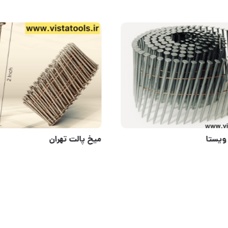
يستا
ميخ بادى ويستا