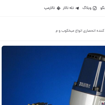
گو
وبلاگ
تله تالار
تالارمپ
كننده انحصارى انواع ميخكوب و م