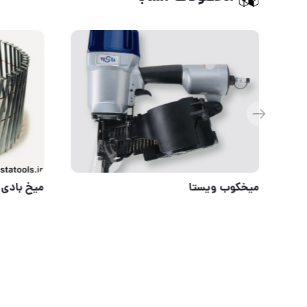
واسکازین پمپ بادی 220 بشکه FAT
ميخكوب و