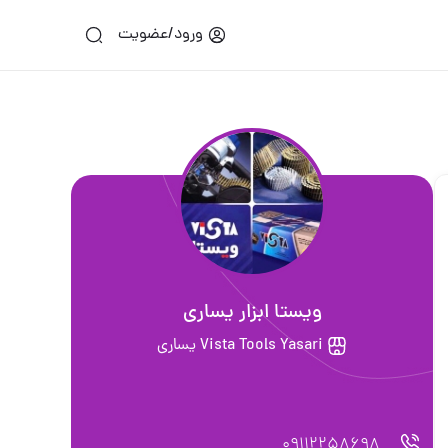
ورود/عضویت
ويستا ابزار يسارى
Vista Tools Yasari يساري
09112258698