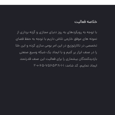
خلاصه فعالیت
با توجه به رويكردهاي به روز دنياي مجازي و گرته برداري از
نمونه هاي موفق خارجي تلاش داريم با توجه به حفظ فضاي
تخصصي در تالارتوزيع در اين امر بومي سازي كرده و اين خلا
را در صنف ابزار پر كنيم و با ايجاد يك شبكه وسيع صنعتي
بازديدكنندگان بيشماري را براي فعاليت اين صنف قدرتمند
ايجاد نماييم. کد شامد: 1-1-756538-65-0-2