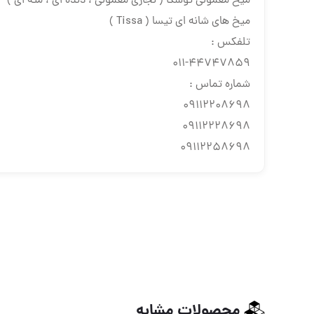
ميخ معمولى توسكا ( نجارى معمولى ، دنده اى ، مته اى )
ميخ هاى شانه اى تيسا ( Tissa )
تلفكس :
٤٤٧٤٧٨٥٩-٠١١
شماره تماس :
٠٩١١٢٢٠٨٦٩٨
٠٩١١٢٢٢٨٦٩٨
٠٩١١٢٢٥٨٦٩٨
محصولات مشابه