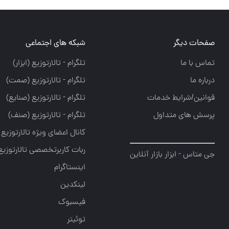
صفحات دیگر
شبکه های اجتماعی
تماس با ما
تلگرام - تالارتوزيع (ابزار)
درباره ما
تلگرام - تالارتوزيع (صمت)
قوانین/شرایط خدمات
تلگرام - تالارتوزيع (صنايع)
پرسش های متداول
تلگرام - تالارتوزیع (صنف)
کانال اعضای ویژه تالارتوزیع
ربات کاربرتخصصی تالارتوزیع
جی متاس - ابزار بازار آنلاین
اینستاگرام
لینکدین
فیسبوک
توئیتر