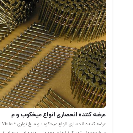
عرضه كننده انحصارى انواع ميخكوب و م
عرضه كننده انحصارى انواع ميخكوب و ميخ نوارى * Vista *