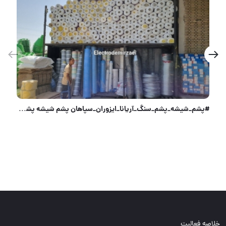
#پیچ_گوشتی برند HT252 موجود است .
خلاصه فعالیت