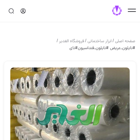
/
/
/
صفحه اصلی
ابزار ساختماني
فروشگاه الغدیر
#نایلون_عریض #نایلون_فنداسیون#نای