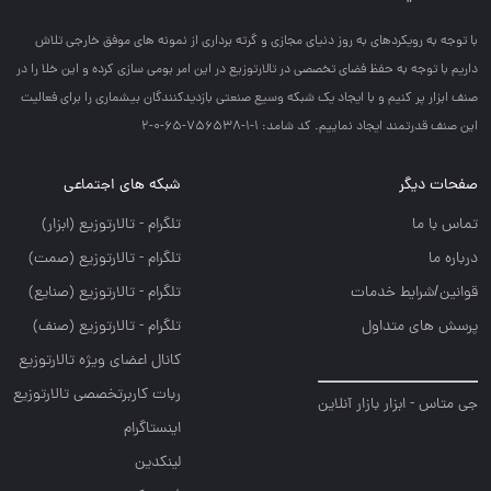
با توجه به رويكردهاي به روز دنياي مجازي و گرته برداري از نمونه هاي موفق خارجي تلاش
داريم با توجه به حفظ فضاي تخصصي در تالارتوزيع در اين امر بومي سازي كرده و اين خلا را در
صنف ابزار پر كنيم و با ايجاد يك شبكه وسيع صنعتي بازديدكنندگان بيشماري را براي فعاليت
اين صنف قدرتمند ايجاد نماييم. کد شامد: 1-1-756538-65-0-2
صفحات دیگر
شبکه های اجتماعی
تماس با ما
تلگرام - تالارتوزيع (ابزار)
درباره ما
تلگرام - تالارتوزيع (صمت)
قوانین/شرایط خدمات
تلگرام - تالارتوزيع (صنايع)
پرسش های متداول
تلگرام - تالارتوزیع (صنف)
کانال اعضای ویژه تالارتوزیع
ربات کاربرتخصصی تالارتوزیع
جی متاس - ابزار بازار آنلاین
اینستاگرام
لینکدین