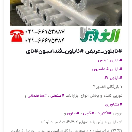
#نایلون_عریض #نایلون_فنداسیون#نای
#نایلون_عریض
#نایلون_فنداسیون
#نایلون_UV
? بازرگانی الغدیر ?
توزیع کننده و پخش انواع ابزارآلات
#صنعتی
،
#ساختمانی
و
#کشاورزی
بورس
#الکترود
،
#گونی
،
#نایلون
و....
✅ نایلون عریض با عرضهای ۸،۶،۴،۳،۲ مواد نو ✅
??‍? ??‍? برای مشاوره و سفارش با کارشناسان ما تماس حاصل فرمایید