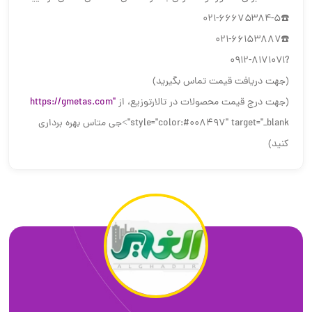
☎️۰۲۱-۶۶۶۷۵۳۸۴-۵
☎️۰۲۱-۶۶۱۵۳۸۸۷
?۰۹۱۲-۸۱۷۱۰۷۱
(جهت دریافت قیمت تماس بگیرید)
(جهت درج قیمت محصولات در تالارتوزیع، از
https://gmetas.com"
style="color:#008497" target="_blank">جی متاس بهره برداری
کنید)