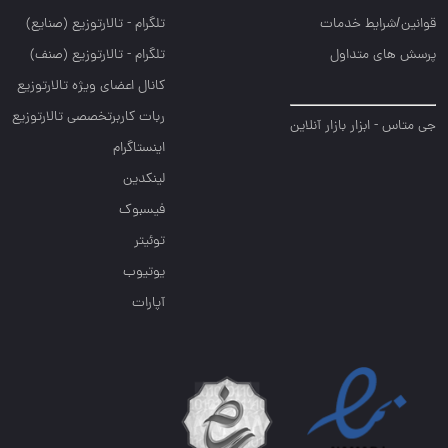
قوانین/شرایط خدمات
تلگرام - تالارتوزيع (صنايع)
پرسش های متداول
تلگرام - تالارتوزیع (صنف)
کانال اعضای ویژه تالارتوزیع
ربات کاربرتخصصی تالارتوزیع
جی متاس - ابزار بازار آنلاین
اینستاگرام
لینکدین
فیسبوک
توئیتر
یوتیوب
آپارات