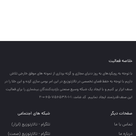
خلاصه فعالیت
با توجه به رويكردهاي به روز دنياي مجازي و گرته برداري از نمونه هاي موفق خارجي تلاش
داريم با توجه به حفظ فضاي تخصصي در تالارتوزيع در اين امر بومي سازي كرده و اين خلا را در
صنف ابزار پر كنيم و با ايجاد يك شبكه وسيع صنعتي بازديدكنندگان بيشماري را براي فعاليت
اين صنف قدرتمند ايجاد نماييم. کد شامد: 1-1-756538-65-0-2
صفحات دیگر
شبکه های اجتماعی
تماس با ما
تلگرام - تالارتوزيع (ابزار)
درباره ما
تلگرام - تالارتوزيع (صمت)