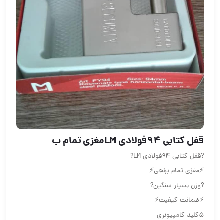
قفل کتابی 94فولادی LM️مغزی تمام ب
?قفل کتابی 94فولادی LM?
⚡️مغزی تمام برنجی⚡️
?وزن بسیار سنگین?
⚡️ضمانت کیفیت⚡️
5کلید کامپیوتری