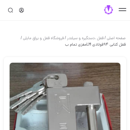
/
/
/
صفحه اصلی
قفل ،دستگيره و سيلندر
فروشگاه قفل و یراق مایلی
قفل کتابی 94فولادی LM️مغزی تمام ب