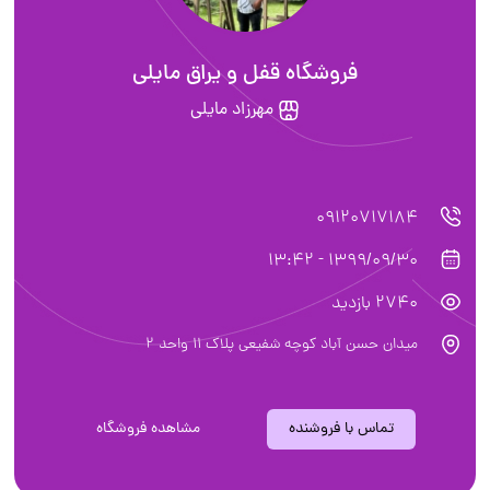
فروشگاه قفل و یراق مایلی
مهرزاد مایلی
09120717184
1399/09/30 - 13:42
2740 بازدید
میدان حسن آباد کوچه شفیعی پلاک 11 واحد 2
تماس با فروشنده
مشاهده فروشگاه