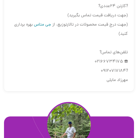
?کارتن 24عددی?
(جهت دریافت قیمت تماس بگیرید)
(جهت درج قیمت محصولات در تالارتوزیع، از
جی متاس
بهره برداری
کنید)
تلفن‌های تماس?
☎️ 02166734175
?09120717184
مهرزاد مایلی