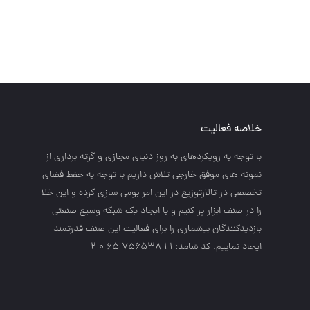
خلاصه فعالیت
با توجه به رويكردهاي به روز دنياي مجازي و گرته برداري از
نمونه هاي موفق خارجي تلاش داريم با توجه به حفظ فضاي
تخصصي در تالارتوزيع در اين امر بومي سازي كرده و اين خلا
را در صنف ابزار پر كنيم و با ايجاد يك شبكه وسيع صنعتي
بازديدكنندگان بيشماري را براي فعاليت اين صنف قدرتمند
ايجاد نماييم. کد شامد: 1-1-756538-65-0-2