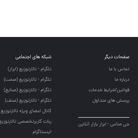
صفحات دیگر
شبکه های اجتماعی
تماس با ما
تلگرام - تالارتوزيع (ابزار)
درباره ما
تلگرام - تالارتوزيع (صمت)
قوانین/شرایط خدمات
تلگرام - تالارتوزيع (صنايع)
پرسش های متداول
تلگرام - تالارتوزیع (صنف)
کانال اعضای ویژه تالارتوزیع
ربات کاربرتخصصی تالارتوزیع
جی متاس - ابزار بازار آنلاین
اینستاگرام