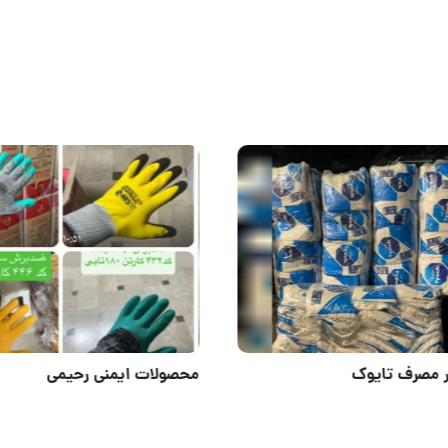
ترج پاکستانی
لباس یکبار مصرف تایوک