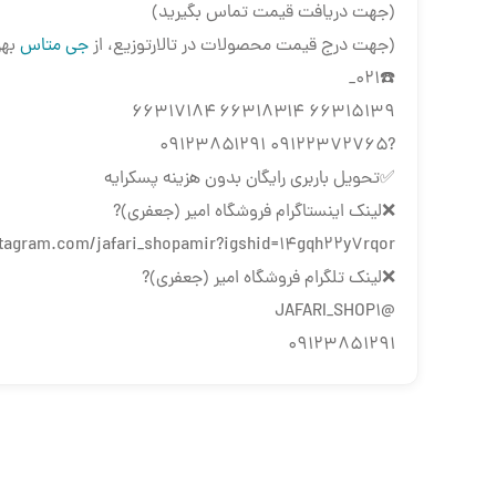
(جهت دریافت قیمت تماس بگیرید)
(جهت درج قیمت محصولات در تالارتوزیع، از
جی متاس
بهر
☎️۰۲۱_
۶۶۳۱۵۱۳۹ ۶۶۳۱۸۳۱۴ ۶۶۳۱۷۱۸۴
?۰۹۱۲۲۳۷۲۷۶۵ ۰۹۱۲۳۸۵۱۲۹۱
✅تحویل باربری رایگان بدون هزینه پسکرایه
❌لینک اینستاگرام فروشگاه امیر (جعفری)?
nstagram.com/jafari_shopamir?igshid=14gqh22y7rqor
❌لینک تلگرام فروشگاه امیر (جعفری)?
@JAFARI_SHOP1
09123851291