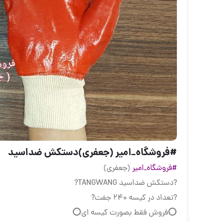
#فروشگاه_امیر (جعفری)دستکش ضداسید
#فروشگاه_امیر
(جعفری)
?دستکش ضداسید TANGWANG?
?تعداد در کیسه ۲۴۰ جفت?
⭕فروش فقط بصورت کیسه ای⭕