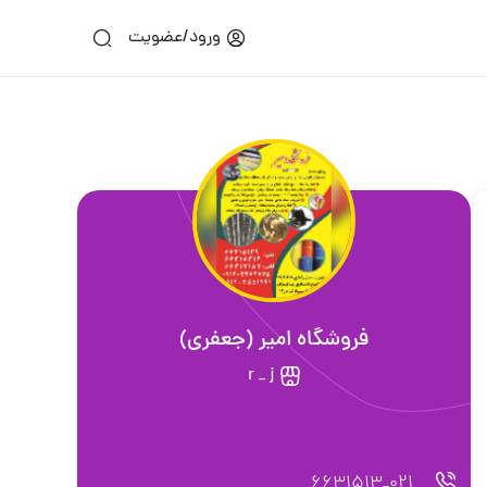
ورود/عضویت
فروشگاه امیر (جعفری)
r _ j
021_6631513