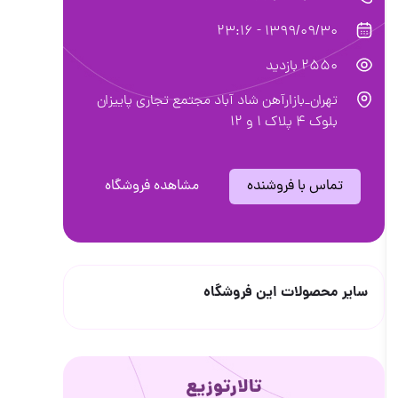
1399/09/30 - 23:16
2550 بازدید
تهران_بازارآهن شاد آباد مجتمع تجاری پاییزان
بلوک ۴ پلاک ۱ و ۱۲
تماس با فروشنده
مشاهده فروشگاه
سایر محصولات این فروشگاه
تالارتوزیع