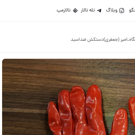
گو
وبلاگ
تله تالار
تالارمپ
اه_امیر (جعفری)دستکش ضداسید