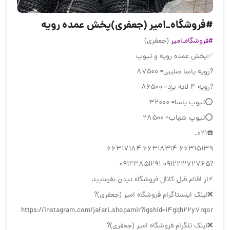
#فروشگاه_امیر (جعفری)پخش عمده رویه
#فروشگاه_امیر
(جعفری)
✅پخش عمده رویه و تیوپ
?رویه یاسا صلیبی= ۸۷۵۰۰
?رویه ۴ لایه یزد= ۸۶۵۰۰
⭕تیوپ یاسا= ۳۲۰۰۰
⭕تیوپ شهاب= ۲۸۵۰۰
☎️۰۲۱_
۶۶۳۱۵۱۳۹ ۶۶۳۱۸۳۱۴ ۶۶۳۱۷۱۸۴
?۰۹۱۲۲۳۷۲۷۶۵ ۰۹۱۲۳۸۵۱۲۹۱
⚡️از اقلام قبل کانال فروشگاه دیدن بفرمایید
❌لینک اینستاگرام فروشگاه امیر (جعفری)?
https://instagram.com/jafari_shopamir?igshid=14gqh22y7rqor
❌لینک تلگرام فروشگاه امیر (جعفری)?