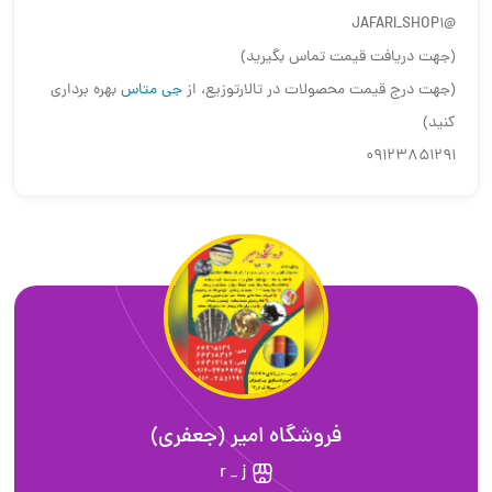
@JAFARI_SHOP1
(جهت دریافت قیمت تماس بگیرید)
(جهت درج قیمت محصولات در تالارتوزیع، از
جی متاس
بهره برداری
کنید)
09123851291
فروشگاه امیر (جعفری)
r _ j