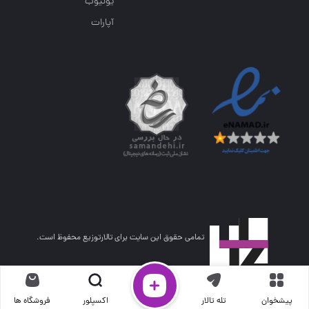
یوتیوب
آپارات
تمامی حقوق این سایت برای تالارتوزیع محفوظ است.
پیشخوان
تله تالار
اکسپلور
فروشگاه ها