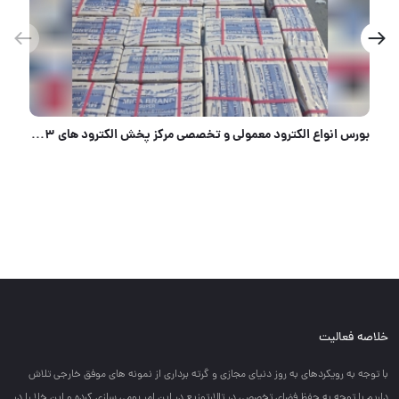
گونی نما ضد آب و آفتاب
خلاصه فعالیت
با توجه به رويكردهاي به روز دنياي مجازي و گرته برداري از نمونه هاي موفق خارجي تلاش
داريم با توجه به حفظ فضاي تخصصي در تالارتوزيع در اين امر بومي سازي كرده و اين خلا را در