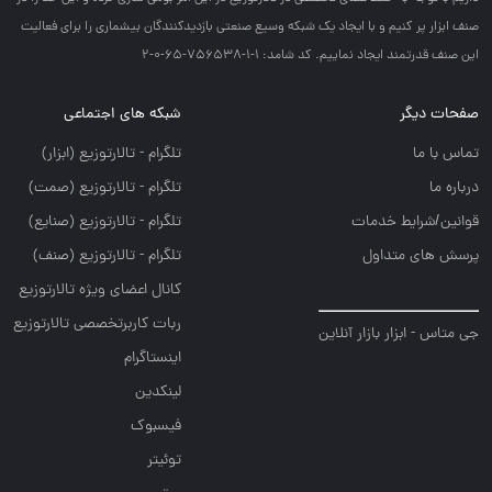
صنف ابزار پر كنيم و با ايجاد يك شبكه وسيع صنعتي بازديدكنندگان بيشماري را براي فعاليت
اين صنف قدرتمند ايجاد نماييم. کد شامد: 1-1-756538-65-0-2
صفحات دیگر
شبکه های اجتماعی
تماس با ما
تلگرام - تالارتوزيع (ابزار)
درباره ما
تلگرام - تالارتوزيع (صمت)
قوانین/شرایط خدمات
تلگرام - تالارتوزيع (صنايع)
پرسش های متداول
تلگرام - تالارتوزیع (صنف)
کانال اعضای ویژه تالارتوزیع
ربات کاربرتخصصی تالارتوزیع
جی متاس - ابزار بازار آنلاین
اینستاگرام
لینکدین
فیسبوک
توئیتر