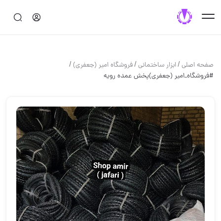
/
/
/
صفحه اصلی
ابزار ساختماني
فروشگاه امیر (جعفری)
#فروشگاه_امیر (جعفری)پخش عمده رویه