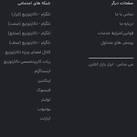
صفحات دیگر
شبکه های اجتماعی
تماس با ما
تلگرام - تالارتوزيع (ابزار)
درباره ما
تلگرام - تالارتوزيع (صمت)
قوانین/شرایط خدمات
تلگرام - تالارتوزيع (صنايع)
پرسش های متداول
تلگرام - تالارتوزیع (صنف)
کانال اعضای ویژه تالارتوزیع
ربات کاربرتخصصی تالارتوزیع
جی متاس - ابزار بازار آنلاین
اینستاگرام
لینکدین
فیسبوک
توئیتر
یوتیوب
آپارات