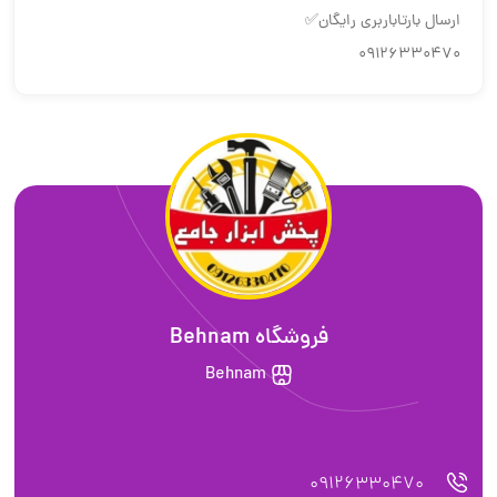
ارسال بارتاباربری رایگان✅
09126330470
فروشگاه Behnam
Behnam
09126330470