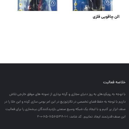
الن چاقویی فلزی
خلاصه فعالیت
با توجه به رويكردهاي به روز دنياي مجازي و گرته برداري از نمونه هاي موفق خارجي تلاش
داريم با توجه به حفظ فضاي تخصصي در تالارتوزيع در اين امر بومي سازي كرده و اين خلا را در
صنف ابزار پر كنيم و با ايجاد يك شبكه وسيع صنعتي بازديدكنندگان بيشماري را براي فعاليت
اين صنف قدرتمند ايجاد نماييم. کد شامد: 1-1-756538-65-0-2