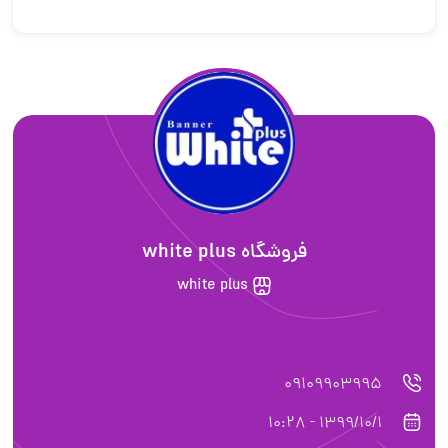
فروشگاه white plus
white plus
09109903995
1399/10/1 - 10:28