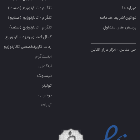
درباره ما
تلگرام - تالارتوزيع (صمت)
قوانین/شرایط خدمات
تلگرام - تالارتوزيع (صنايع)
پرسش های متداول
تلگرام - تالارتوزیع (صنف)
کانال اعضای ویژه تالارتوزیع
ربات کاربرتخصصی تالارتوزیع
جی متاس - ابزار بازار آنلاین
اینستاگرام
لینکدین
فیسبوک
توئیتر
یوتیوب
آپارات