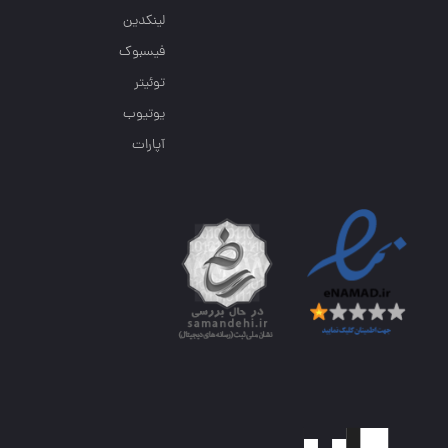
لینکدین
فیسبوک
توئیتر
یوتیوب
آپارات