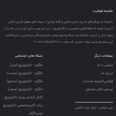
خلاصه فعالیت
با توجه به رويكردهاي به روز دنياي مجازي و گرته برداري از نمونه هاي موفق خارجي تلاش
داريم با توجه به حفظ فضاي تخصصي در تالارتوزيع در اين امر بومي سازي كرده و اين خلا را در
صنف ابزار پر كنيم و با ايجاد يك شبكه وسيع صنعتي بازديدكنندگان بيشماري را براي فعاليت
اين صنف قدرتمند ايجاد نماييم. کد شامد: 1-1-756538-65-0-2
صفحات دیگر
شبکه های اجتماعی
تماس با ما
تلگرام - تالارتوزيع (ابزار)
درباره ما
تلگرام - تالارتوزيع (صمت)
قوانین/شرایط خدمات
تلگرام - تالارتوزيع (صنايع)
پرسش های متداول
تلگرام - تالارتوزیع (صنف)
کانال اعضای ویژه تالارتوزیع
ربات کاربرتخصصی تالارتوزیع
جی متاس - ابزار بازار آنلاین
اینستاگرام