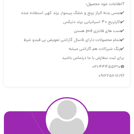
?اطلاعات خود محصول:
✔️جنس بدنه آلیاژ برنج و شلنگ پیسوار برند کهن استفاده شده
✔️کارتریج 40 اسپانیایی برند دنیکس
✔️ست های فانتزی pvd هستن
✔️تمام محصولات دارای 5سال گارانتی تعویض بی قیدو شرط
✔️رنگ شیرآلات هم گارانتی میشه
برای ثبت سفارش با ما درتماس باشید
☎️021-44455310
?09122561819