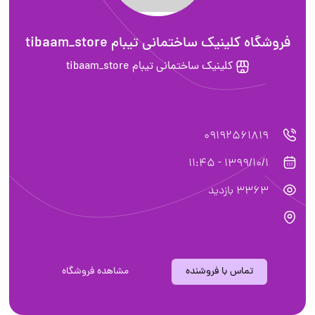
فروشگاه کلینیک ساختمانی تیبام tibaam_store
کلینیک ساختمانی تیبام tibaam_store
09192561819
1399/10/1 - 11:45
3363 بازدید
تماس با فروشنده
مشاهده فروشگاه