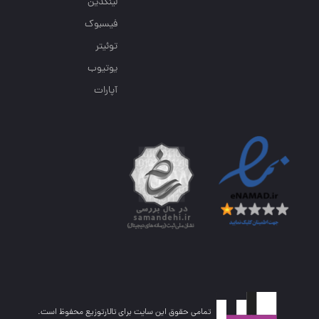
لینکدین
فیسبوک
توئیتر
یوتیوب
آپارات
تمامی حقوق این سایت برای تالارتوزیع محفوظ است.