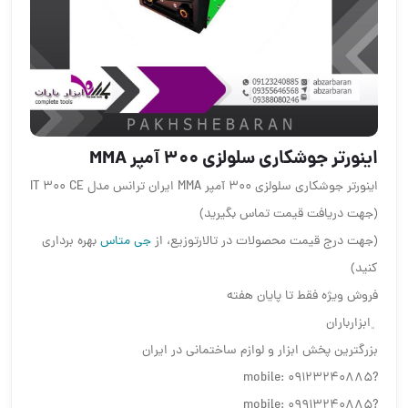
اینورتر جوشکاری سلولزی 300 آمپر MMA
اینورتر جوشکاری سلولزی 300 آمپر MMA ایران ترانس مدل IT 300 CE
(جهت دریافت قیمت تماس بگیرید)
(جهت درج قیمت محصولات در تالارتوزیع، از
جی متاس
بهره برداری
کنید)
فروش ویژه فقط تا پایان هفته
﮼ابزار‌باران
بزرگترین پخش ابزار و لوازم ساختمانی در ایران
?mobile: 09123240885
?mobile: 09913240885