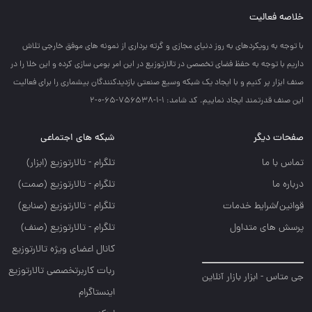
خلاصه فعالیت
با توجه به رويكردهاي به روز دنياي مجازي و گرته برداري از نمونه هاي موفق خارجي تلاش
داريم با توجه به حفظ فضاي تخصصي در تالارتوزيع در اين امر بومي سازي كرده و اين خلا را در
صنف ابزار پر كنيم و با ايجاد يك شبكه وسيع صنعتي بازديدكنندگان بيشماري را براي فعاليت
اين صنف قدرتمند ايجاد نماييم. کد شامد: 1-1-756538-65-0-2
صفحات دیگر
شبکه های اجتماعی
تماس با ما
تلگرام - تالارتوزيع (ابزار)
درباره ما
تلگرام - تالارتوزيع (صمت)
قوانین/شرایط خدمات
تلگرام - تالارتوزيع (صنايع)
پرسش های متداول
تلگرام - تالارتوزیع (صنف)
کانال اعضای ویژه تالارتوزیع
ربات کاربرتخصصی تالارتوزیع
جی متاس - ابزار بازار آنلاین
اینستاگرام