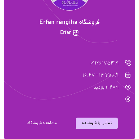
فروشگاه Erfan rangiha
Erfan
09126175419
1399/10/1 - 16:27
3289 بازدید
تماس با فروشنده
مشاهده فروشگاه