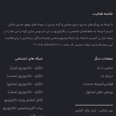
خلاصه فعالیت
با توجه به رويكردهاي به روز دنياي مجازي و گرته برداري از نمونه هاي موفق خارجي تلاش
داريم با توجه به حفظ فضاي تخصصي در تالارتوزيع در اين امر بومي سازي كرده و اين خلا را در
صنف ابزار پر كنيم و با ايجاد يك شبكه وسيع صنعتي بازديدكنندگان بيشماري را براي فعاليت
اين صنف قدرتمند ايجاد نماييم. کد شامد: 1-1-756538-65-0-2
صفحات دیگر
شبکه های اجتماعی
تماس با ما
تلگرام - تالارتوزيع (ابزار)
درباره ما
تلگرام - تالارتوزيع (صمت)
قوانین/شرایط خدمات
تلگرام - تالارتوزيع (صنايع)
پرسش های متداول
تلگرام - تالارتوزیع (صنف)
کانال اعضای ویژه تالارتوزیع
ربات کاربرتخصصی تالارتوزیع
جی متاس - ابزار بازار آنلاین