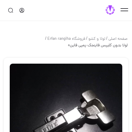
/
/
/
صفحه اصلی
لولا و كشو
فروشگاه Erfan rangiha
لولا بدون کلیپس فاینجک پمپی فاین0