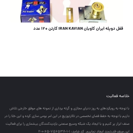
قفل دوپله ایران کاویان IRAN KAVIAN کارتن ۱۲۰ عدد
خلاصه فعالیت
با توجه به رويكردهاي به روز دنياي مجازي و گرته برداري از نمونه هاي موفق خارجي تلاش
داريم با توجه به حفظ فضاي تخصصي در تالارتوزيع در اين امر بومي سازي كرده و اين خلا را در
صنف ابزار پر كنيم و با ايجاد يك شبكه وسيع صنعتي بازديدكنندگان بيشماري را براي فعاليت
اين صنف قدرتمند ايجاد نماييم. کد شامد: 1-1-756538-65-0-2