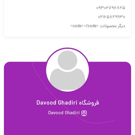
09302796825
02165829930
دیگر محصولات <code></code>
فروشگاه Davood Ghadiri
Davood Ghadiri