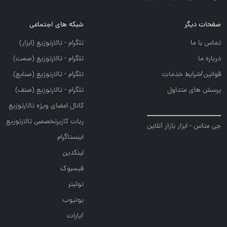
صفحات دیگر
شبکه های اجتماعی
تماس با ما
تلگرام - تالارتوزيع (ابزار)
درباره ما
تلگرام - تالارتوزيع (صمت)
قوانین/شرایط خدمات
تلگرام - تالارتوزيع (صنايع)
پرسش های متداول
تلگرام - تالارتوزیع (صنف)
کانال اعضای ویژه تالارتوزیع
ربات کاربرتخصصی تالارتوزیع
جی متاس - ابزار بازار آنلاین
اینستاگرام
لینکدین
فیسبوک
توئیتر
یوتیوب
آپارات