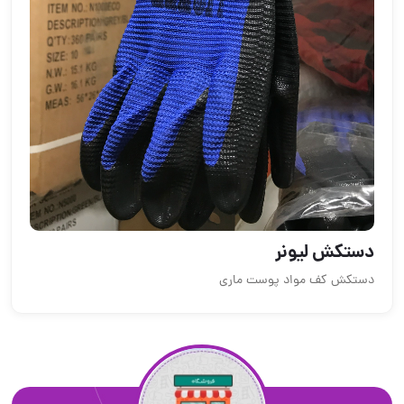
دستکش لیونر
دستکش کف مواد پوست ماری