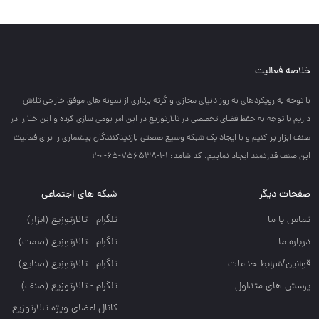
خلاصه فعالیت
با توجه به رويكردهاي به روز دنياي مجازي و گرته برداري از نمونه هاي موفق خارجي تلاش
داريم با توجه به حفظ فضاي تخصصي در تالارتوزيع در اين امر بومي سازي كرده و اين خلا را در
صنف ابزار پر كنيم و با ايجاد يك شبكه وسيع صنعتي بازديدكنندگان بيشماري را براي فعاليت
اين صنف قدرتمند ايجاد نماييم. کد شامد: 1-1-756538-65-0-2
صفحات دیگر
شبکه های اجتماعی
تماس با ما
تلگرام - تالارتوزيع (ابزار)
درباره ما
تلگرام - تالارتوزيع (صمت)
قوانین/شرایط خدمات
تلگرام - تالارتوزيع (صنايع)
پرسش های متداول
تلگرام - تالارتوزیع (صنف)
کانال اعضای ویژه تالارتوزیع