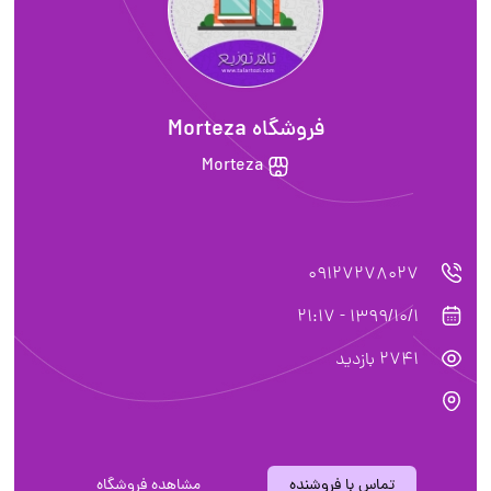
فروشگاه Morteza
Morteza
09127278027
1399/10/1 - 21:17
2741 بازدید
تماس با فروشنده
مشاهده فروشگاه