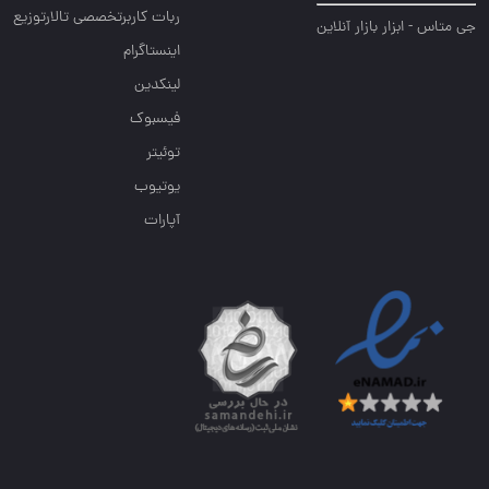
ربات کاربرتخصصی تالارتوزیع
جی متاس - ابزار بازار آنلاین
اینستاگرام
لینکدین
فیسبوک
توئیتر
یوتیوب
آپارات