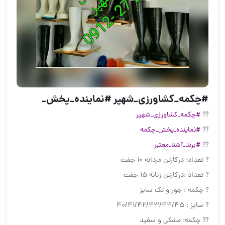
#چکمه_کشاورزی_شهپر #نماینده_پخش_
??
#چکمه_کشاورزی_شهپر
??
#نماینده_پخش_چکمه
??
#برند_آشنا_معتبر
? تعداد: درکارتن مردانه 10 جفت
? تعداد :درکارتن زنانه 15 جفت
? چکمه : جور و تک سایز
? سایز : 40/41/42/43/44/45
?? چکمه: مشکی و سفید