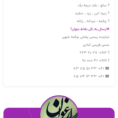
? ساق : بلند درجه یک
? زیره: آبی _ زرد _ سفید
? چکمه : مردانه _ زنانه
#ارسال_به_کل_نقاط_جهان
?
نماینده رسمی پخش چکمه شهپر
حسن فریس آبادی
? 0912- 27 20 223
? 0919- 31 000 90
☎ 021- 33 51 85 83
☎ 021- 33 13 74 65