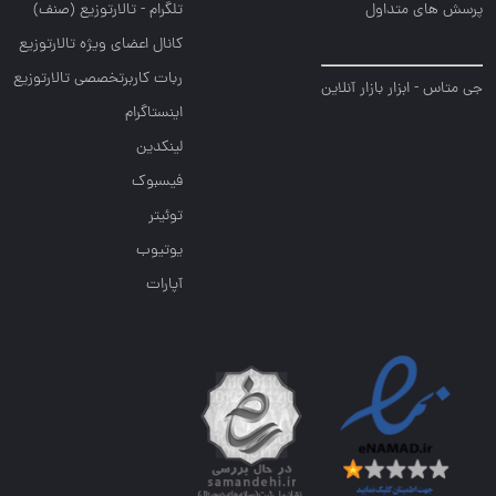
پرسش های متداول
تلگرام - تالارتوزیع (صنف)
کانال اعضای ویژه تالارتوزیع
ربات کاربرتخصصی تالارتوزیع
جی متاس - ابزار بازار آنلاین
اینستاگرام
لینکدین
فیسبوک
توئیتر
یوتیوب
آپارات