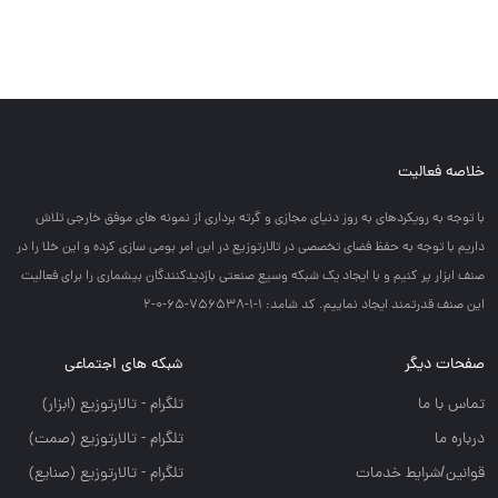
خلاصه فعالیت
با توجه به رويكردهاي به روز دنياي مجازي و گرته برداري از نمونه هاي موفق خارجي تلاش
داريم با توجه به حفظ فضاي تخصصي در تالارتوزيع در اين امر بومي سازي كرده و اين خلا را در
صنف ابزار پر كنيم و با ايجاد يك شبكه وسيع صنعتي بازديدكنندگان بيشماري را براي فعاليت
اين صنف قدرتمند ايجاد نماييم. کد شامد: 1-1-756538-65-0-2
صفحات دیگر
شبکه های اجتماعی
تماس با ما
تلگرام - تالارتوزيع (ابزار)
درباره ما
تلگرام - تالارتوزيع (صمت)
قوانین/شرایط خدمات
تلگرام - تالارتوزيع (صنايع)