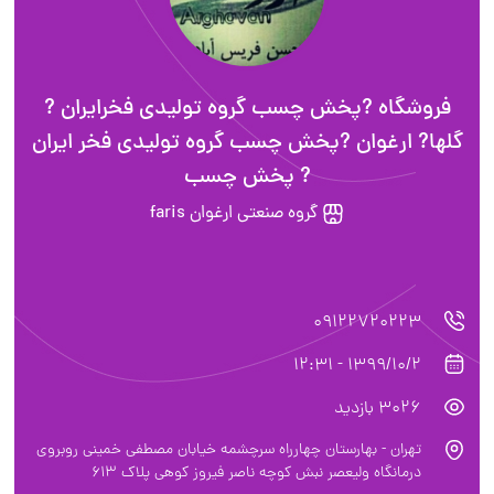
فروشگاه ?پخش چسب گروه تولیدی فخرایران ?
گلها? ارغوان ?پخش چسب گروه تولیدی فخر ایران
? پخش چسب
گروه صنعتی ارغوان faris
09122720223
1399/10/2 - 12:31
3026 بازدید
تهران - بهارستان چهارراه سرچشمه خیابان مصطفی خمینی روبروی
درمانگاه ولیعصر نبش کوچه ناصر فیروز کوهی پلاک 613