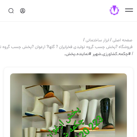
/
/
صفحه اصلی
ابزار ساختماني
فروشگاه ?پخش چسب گروه تولیدی فخرایران ? گلها? ارغوان ?پخش چسب گروه ت
/
#چکمه_کشاورزی_شهپر #نماینده_پخش_