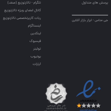
پرسش های متداول
تلگرام - تالارتوزیع (صنف)
کانال اعضای ویژه تالارتوزیع
ربات کاربرتخصصی تالارتوزیع
جی متاس - ابزار بازار آنلاین
اینستاگرام
لینکدین
فیسبوک
توئیتر
یوتیوب
آپارات