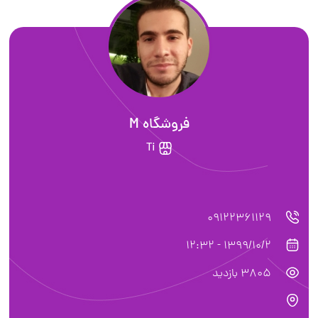
فروشگاه M
Ti
09122361129
1399/10/2 - 12:32
3805 بازدید