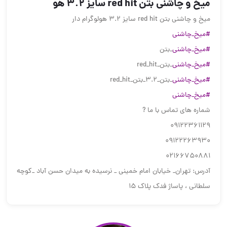
میخ و چاشنی بتن red hit سایز ۳.۲ هو
میخ و چاشنی بتن red hit سایز ۳.۲ هولوگرام دار
#میخ_چاشنی
#میخ_چاشنی
_بتن
#میخ_چاشنی
_بتن_red_hit
#میخ_چاشنی
_بتن_۳.۲_بتن_red_hit
#میخ_چاشنی
شماره های تماس با ما ?
09122361129
09122263930
02166750881
آدرس: تهران_ خیابان امام خمینی _ نرسیده به میدان حسن آباد _کوچه
سلطانی ، پاساژ فدک پلاک ۱۵