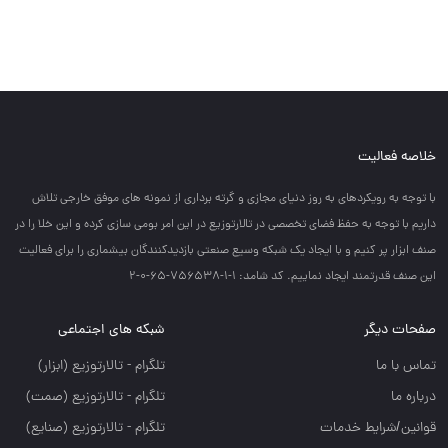
خلاصه فعالیت
با توجه به رويكردهاي به روز دنياي مجازي و گرته برداري از نمونه هاي موفق خارجي تلاش
داريم با توجه به حفظ فضاي تخصصي در تالارتوزيع در اين امر بومي سازي كرده و اين خلا را در
صنف ابزار پر كنيم و با ايجاد يك شبكه وسيع صنعتي بازديدكنندگان بيشماري را براي فعاليت
اين صنف قدرتمند ايجاد نماييم. کد شامد: 1-1-756538-65-0-2
صفحات دیگر
شبکه های اجتماعی
تماس با ما
تلگرام - تالارتوزيع (ابزار)
درباره ما
تلگرام - تالارتوزيع (صمت)
قوانین/شرایط خدمات
تلگرام - تالارتوزيع (صنايع)