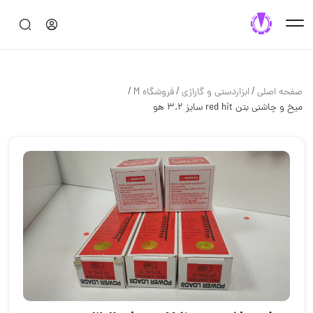
/
/
/
صفحه اصلی
ابزاردستی و گاراژی
فروشگاه M
میخ و چاشنی بتن red hit سایز ۳.۲ هو