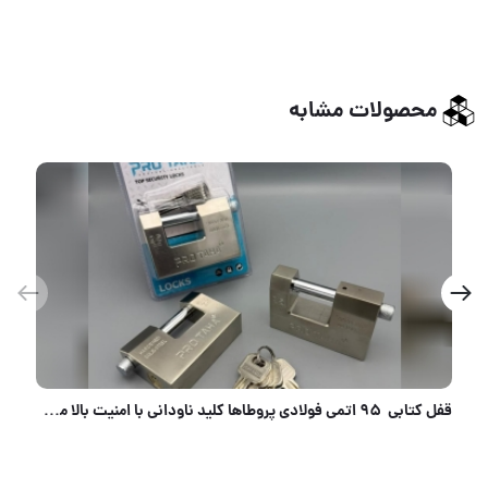
محصولات مشابه
قفل کتابی 95 اتمی فولادی پروطاها کلید ناودانی با امنیت بالا مغزی کامل برنجیییی کیفیت عالی/دارای ضم
هوالرزاق