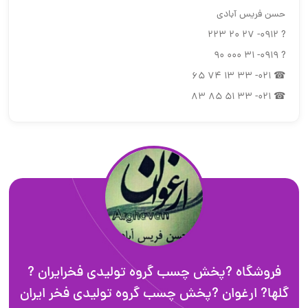
حسن فریس آبادی
? 0912- 27 20 223
? 0919- 31 000 90
☎ 021- 33 13 74 65
☎ 021- 33 51 85 83
فروشگاه ?پخش چسب گروه تولیدی فخرایران ?
گلها? ارغوان ?پخش چسب گروه تولیدی فخر ایران