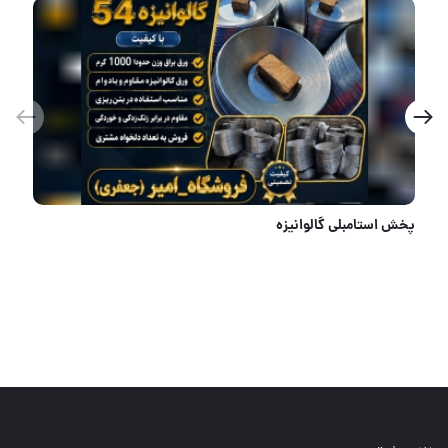
موتور برق بنزینی ۶/۵ کیلووات گاردینا