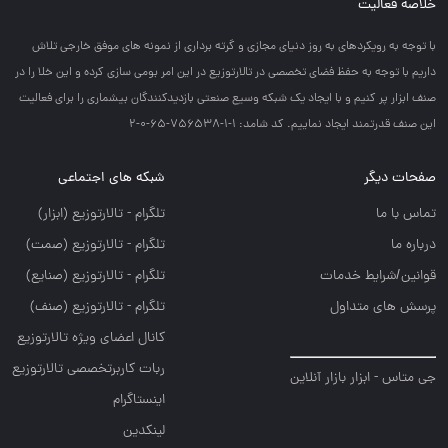
خلاصه فعالیت
با توجه به رويكردهاي به روز دنياي مجازي و گرته برداري از نمونه هاي موفق خارجي تلاش
داريم با توجه به حفظ فضاي تخصصي در تالارتوزيع در اين امر بومي سازي كرده و اين خلا را در
صنف ابزار پر كنيم و با ايجاد يك شبكه وسيع صنعتي بازديدكنندگان بيشماري را براي فعاليت
اين صنف قدرتمند ايجاد نماييم. کد شامد: 1-1-756538-65-0-2
صفحات دیگر
شبکه های اجتماعی
تماس با ما
تلگرام - تالارتوزيع (ابزار)
درباره ما
تلگرام - تالارتوزيع (صمت)
قوانین/شرایط خدمات
تلگرام - تالارتوزيع (صنايع)
پرسش های متداول
تلگرام - تالارتوزیع (صنف)
کانال اعضای ویژه تالارتوزیع
ربات کاربرتخصصی تالارتوزیع
جی متاس - ابزار بازار آنلاین
اینستاگرام
لینکدین