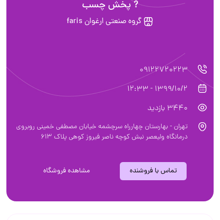
? پخش چسب
گروه صنعتی ارغوان faris
09122720223
1399/10/2 - 12:33
3440 بازدید
تهران - بهارستان چهارراه سرچشمه خیابان مصطفی خمینی روبروی
درمانگاه ولیعصر نبش کوچه ناصر فیروز کوهی پلاک 613
تماس با فروشنده
مشاهده فروشگاه