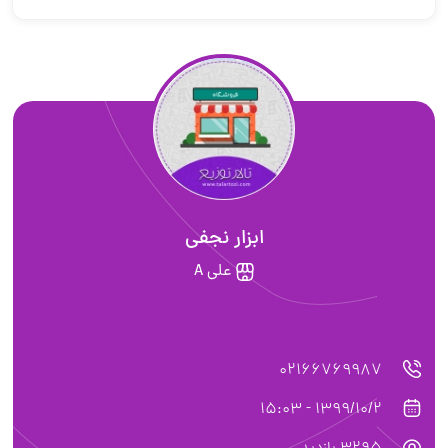
ابزار نجفی
علی A
02166769987
1399/10/2 - 15:03