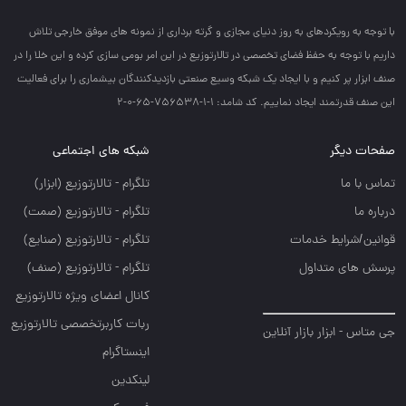
با توجه به رويكردهاي به روز دنياي مجازي و گرته برداري از نمونه هاي موفق خارجي تلاش
داريم با توجه به حفظ فضاي تخصصي در تالارتوزيع در اين امر بومي سازي كرده و اين خلا را در
صنف ابزار پر كنيم و با ايجاد يك شبكه وسيع صنعتي بازديدكنندگان بيشماري را براي فعاليت
اين صنف قدرتمند ايجاد نماييم. کد شامد: 1-1-756538-65-0-2
صفحات دیگر
شبکه های اجتماعی
تماس با ما
تلگرام - تالارتوزيع (ابزار)
درباره ما
تلگرام - تالارتوزيع (صمت)
قوانین/شرایط خدمات
تلگرام - تالارتوزيع (صنايع)
پرسش های متداول
تلگرام - تالارتوزیع (صنف)
کانال اعضای ویژه تالارتوزیع
ربات کاربرتخصصی تالارتوزیع
جی متاس - ابزار بازار آنلاین
اینستاگرام
لینکدین